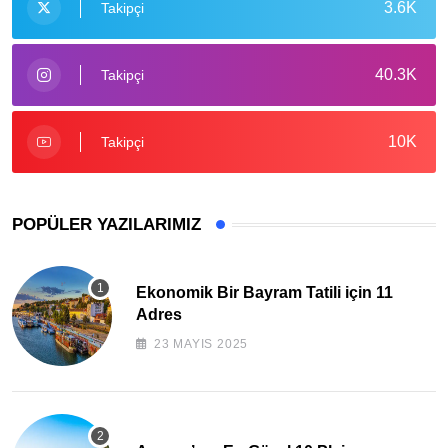
3.6K
Takipçi
40.3K
Takipçi
10K
Takipçi
POPÜLER YAZILARIMIZ
Ekonomik Bir Bayram Tatili için 11
Adres
23 MAYIS 2025