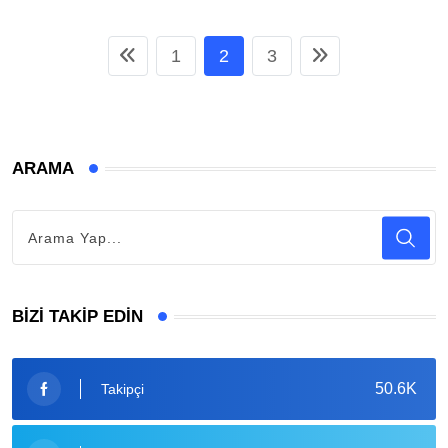
1
2
3
ARAMA
BIZI TAKIP EDIN
50.6K
Takipçi