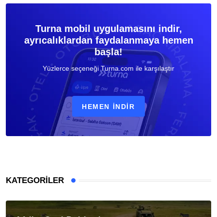
Turna mobil uygulamasını indir,
ayrıcalıklardan faydalanmaya hemen
başla!
Yüzlerce seçeneği Turna.com ile karşılaştır
HEMEN İNDIR
KATEGORILER