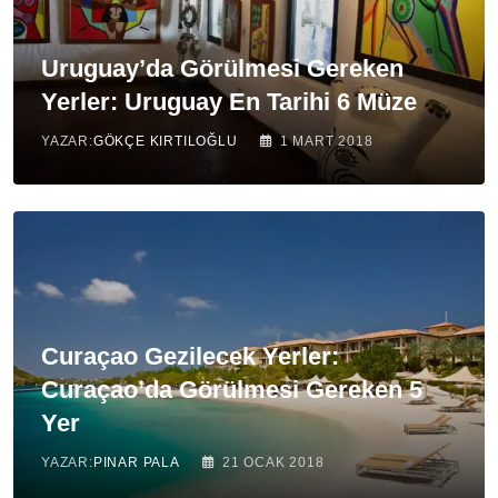
Uruguay’da Görülmesi Gereken
Yerler: Uruguay En Tarihi 6 Müze
YAZAR:
GÖKÇE KIRTILOĞLU
1 MART 2018
Curaçao Gezilecek Yerler:
Curaçao’da Görülmesi Gereken 5
Yer
YAZAR:
PINAR PALA
21 OCAK 2018