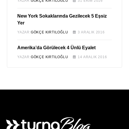
YAZAR:
GÖK
GÖKÇE KIRTILOĞLU
31 EKIM 2016
San Anton
rk Sokaklarında Gezilecek 5 Eşsiz
YAZAR:
A. 
GÖKÇE KIRTILOĞLU
3 ARALIK 2016
22 ŞUBA
a’da Görülecek 4 Ünlü Eyalet
San Diego
GÖKÇE KIRTILOĞLU
14 ARALIK 2016
YAZAR:
PIN