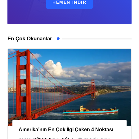
HEMEN İNDİR
En Çok Okunanlar
New York
a’nın En Çok İlgi Çeken 4 Noktası