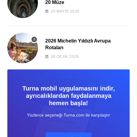
20 Müze
20 MAYIS 2025
2026 Michelin Yıldızlı Avrupa
Rotaları
30 OCAK 2026
Turna mobil uygulamasını indir,
ayrıcalıklardan faydalanmaya
hemen başla!
Yüzlerce seçeneği Turna.com ile karşılaştır