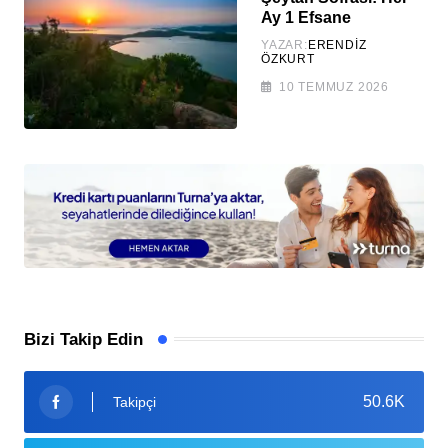
Ay 1 Efsane
YAZAR:
ERENDIZ
ÖZKURT
10 TEMMUZ 2026
Bizi Takip Edin
50.6K
Takipçi