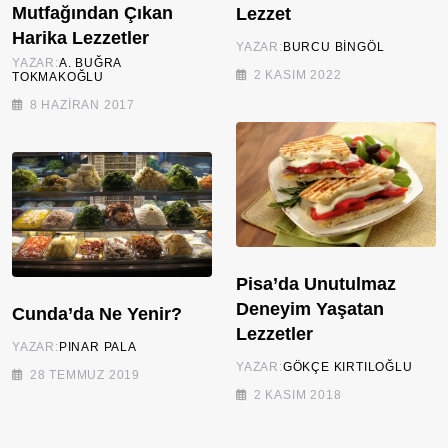
Mutfağından Çıkan
Lezzet
Harika Lezzetler
YAZAR:
BURCU BINGÖL
YAZAR:
A. BUĞRA
2 KASIM 2022
TOKMAKOĞLU
8 HAZIRAN 2017
Pisa’da Unutulmaz
Deneyim Yaşatan
Cunda’da Ne Yenir?
Lezzetler
YAZAR:
PINAR PALA
YAZAR:
GÖKÇE KIRTILOĞLU
28 TEMMUZ 2019
2 KASIM 2018