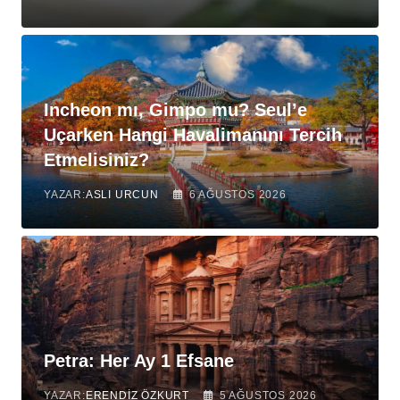
Incheon mı, Gimpo mu? Seul’e
Uçarken Hangi Havalimanını Tercih
Etmelisiniz?
YAZAR:
ASLI URCUN
6 AĞUSTOS 2026
Petra: Her Ay 1 Efsane
YAZAR:
ERENDIZ ÖZKURT
5 AĞUSTOS 2026