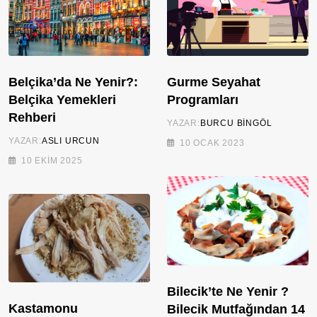
Belçika’da Ne Yenir?:
Gurme Seyahat
Belçika Yemekleri
Programları
Rehberi
YAZAR:
BURCU BINGÖL
YAZAR:
ASLI URCUN
10 OCAK 2023
10 EKIM 2025
Bilecik’te Ne Yenir ?
Kastamonu
Bilecik Mutfağından 14