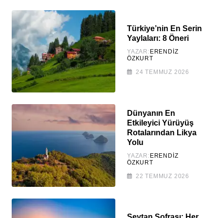
Türkiye’nin En Serin
Yaylaları: 8 Öneri
YAZAR:
ERENDIZ
ÖZKURT
24 TEMMUZ 2026
Dünyanın En
Etkileyici Yürüyüş
Rotalarından Likya
Yolu
YAZAR:
ERENDIZ
ÖZKURT
22 TEMMUZ 2026
Şeytan Sofrası: Her