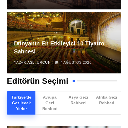
Dünyanın En Etkileyici 10 Tiyatro
Sahnesi
YAZAR:
ASLI URCUN
4 AĞUSTOS 2026
Editörün Seçimi
Türkiye'de
Avrupa
Asya Gezi
Afrika Gezi
Gezilecek
Gezi
Rehberi
Rehberi
Yerler
Rehberi