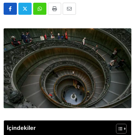
Whatsapp
Print
E-
Posta
ile
Paylaş
İçindekiler