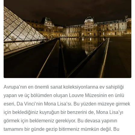
Avrupa’nın en önemli sanat koleksiyonlarına ev sahipliği
yapan ve üç bölümden oluşan Louvre Müzesinin en ünlü
eseri, Da Vinci’nin Mona Lisa’sı. Bu yüzden müzeye girmek
için beklediğiniz kuyruğun bir benzerini de, Mona Lisa’yı
görmek için beklemeniz gerekiyor. Bu devasa yapının
tamamını bir günde gezip bitirmeniz mümkün değil. Bu