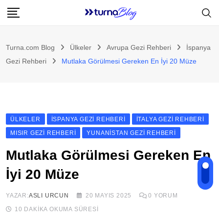
Skip
to
content
Turna.com Blog
Ülkeler
Avrupa Gezi Rehberi
İspanya
Gezi Rehberi
Mutlaka Görülmesi Gereken En İyi 20 Müze
ÜLKELER
İSPANYA GEZI REHBERI
İTALYA GEZI REHBERI
MISIR GEZI REHBERI
YUNANISTAN GEZI REHBERI
Mutlaka Görülmesi Gereken En
İyi 20 Müze
YAZAR:
ASLI URCUN
20 MAYIS 2025
0
YORUM
10 DAKIKA OKUMA SÜRESI