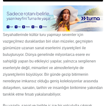
Seyahatlerinde kültür turu yapmayı sevenler için
vazgeçilmez duraklardan biri olan müzeler, geçmişten
günümüze uzanan sanat eserlerini ziyaretçileri ile
buluşturuyor. Dünya genelinde milyonlarca esere ev
sahipliği yapan bu etkileyici yapılar, yalnızca sergilenen
eserleriyle değil, mimarileri ve atmosferleriyle de
ziyaretçilerini büyülüyor. Bir günde gezip bitirmenin
neredeyse imkansız olduğu geniş koleksiyonlar arasında
dolaşırken, sanatın, tarihin ve insanlığın birikimine yakından
tanıklık etme fırsatı yakalanabiliyor.
Bu yazıda, sanat ve tarihle iç içe bir yolculuğa çıkmak