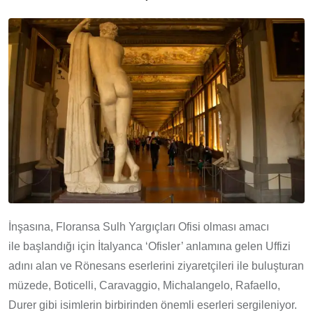
İnşasına, Floransa Sulh Yargıçları Ofisi olması amacı
ile başlandığı için İtalyanca ‘Ofisler’ anlamına gelen Uffizi
adını alan ve Rönesans eserlerini ziyaretçileri ile buluşturan
müzede, Boticelli, Caravaggio, Michalangelo, Rafaello,
Durer gibi isimlerin birbirinden önemli eserleri sergileniyor.