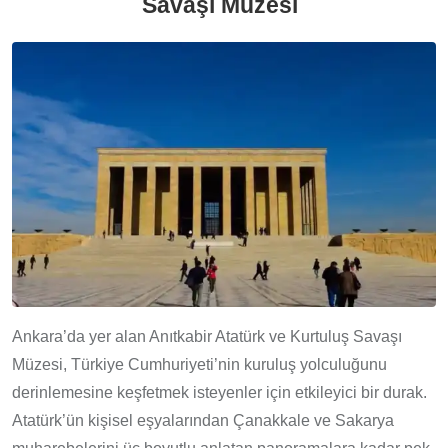
Savaşı Müzesi
Ankara’da yer alan Anıtkabir Atatürk ve Kurtuluş Savaşı
Müzesi, Türkiye Cumhuriyeti’nin kuruluş yolculuğunu
derinlemesine keşfetmek isteyenler için etkileyici bir durak.
Atatürk’ün kişisel eşyalarından Çanakkale ve Sakarya