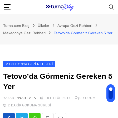
Skip
to
content
Turna.com Blog
Ülkeler
Avrupa Gezi Rehberi
Makedonya Gezi Rehberi
Tetovo’da Görmeniz Gereken 5 Yer
MAKEDONYA GEZI REHBERI
Tetovo’da Görmeniz Gereken 5
Yer
YAZAR:
PINAR PALA
18 EYLÜL 2017
0
YORUM
2 DAKIKA OKUMA SÜRESI