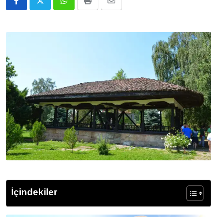
Whatsapp
Print
E-
Posta
ile
Paylaş
İçindekiler