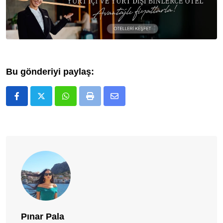
Bu gönderiyi paylaş:
Whatsapp
Print
E-
Posta
ile
Paylaş
Pınar Pala