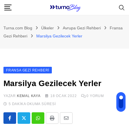
Skip
to
content
Turna.com Blog
Ülkeler
Avrupa Gezi Rehberi
Fransa
Gezi Rehberi
Marsilya Gezilecek Yerler
FRANSA GEZI REHBERI
Marsilya Gezilecek Yerler
YAZAR:
KEMAL KAYA
18 OCAK 2022
0
YORUM
5 DAKIKA OKUMA SÜRESI
Whatsapp
Print
E-