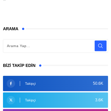
ARAMA
BIZI TAKIP EDIN
50.6K
Takipçi
3.6K
Takipçi