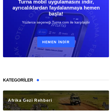
Turna mobil uygulamasını indir,
ayrıcalıklardan faydalanmaya hemen
başla!
Yüzlerce seçeneği Turna.com ile karşılaştır
HEMEN İNDIR
KATEGORILER
Afrika Gezi Rehberi