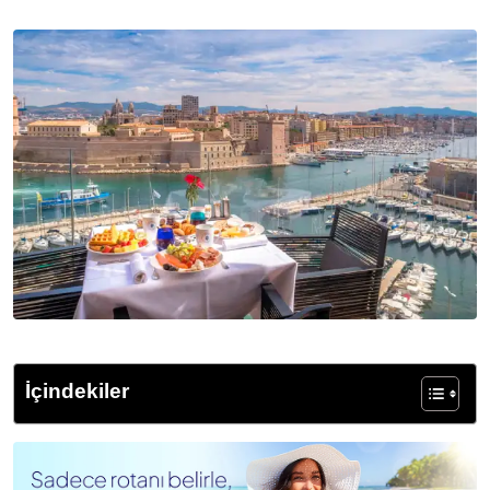
Posta
ile
Paylaş
İçindekiler