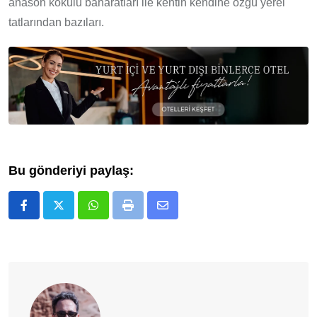
anason kokulu baharatları ile kentin kendine özgü yerel
tatlarından bazıları.
Bu gönderiyi paylaş:
Whatsapp
Print
E-
Posta
ile
Paylaş