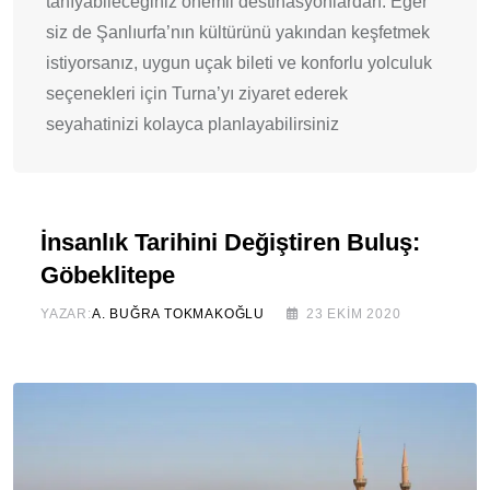
tanıyabileceğiniz önemli destinasyonlardan. Eğer
siz de Şanlıurfa’nın kültürünü yakından keşfetmek
istiyorsanız, uygun uçak bileti ve konforlu yolculuk
seçenekleri için Turna’yı ziyaret ederek
seyahatinizi kolayca planlayabilirsiniz
İnsanlık Tarihini Değiştiren Buluş:
Göbeklitepe
YAZAR:
A. BUĞRA TOKMAKOĞLU
23 EKIM 2020