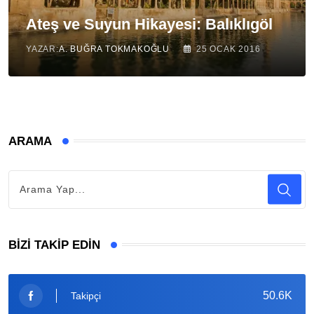
Ateş ve Suyun Hikayesi: Balıklıgöl
YAZAR:
A. BUĞRA TOKMAKOĞLU
25 OCAK 2016
ARAMA
BIZI TAKIP EDIN
50.6K
Takipçi