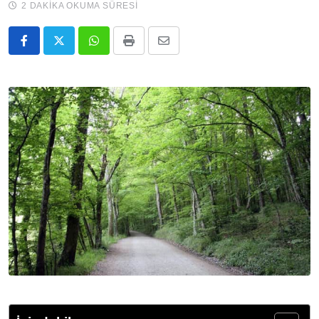
2 DAKIKA OKUMA SÜRESI
Whatsapp
Print
E-
Posta
ile
Paylaş