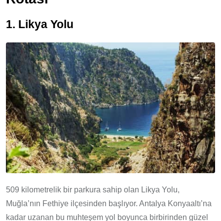
1. Likya Yolu
509 kilometrelik bir parkura sahip olan Likya Yolu,
Muğla’nın Fethiye ilçesinden başlıyor. Antalya Konyaaltı’na
kadar uzanan bu muhteşem yol boyunca birbirinden güzel