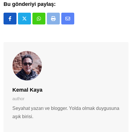
Bu gönderiyi paylaş:
Whatsapp
Print
E-
Posta
ile
Paylaş
Kemal Kaya
author
Seyahat yazarı ve blogger. Yolda olmak duygusuna
aşık birisi.