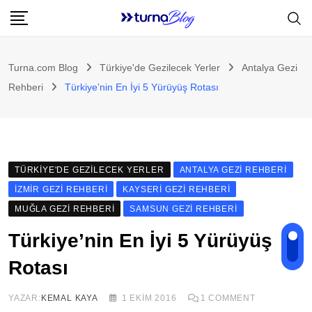
Skip
to
content
Turna.com Blog
Türkiye'de Gezilecek Yerler
Antalya Gezi
Rehberi
Türkiye’nin En İyi 5 Yürüyüş Rotası
TÜRKIYE'DE GEZILECEK YERLER
ANTALYA GEZI REHBERI
İZMIR GEZI REHBERI
KAYSERI GEZI REHBERI
MUĞLA GEZI REHBERI
SAMSUN GEZI REHBERI
Türkiye’nin En İyi 5 Yürüyüş
Rotası
YAZAR:
KEMAL KAYA
1 EKIM 2016
1
COMMENT