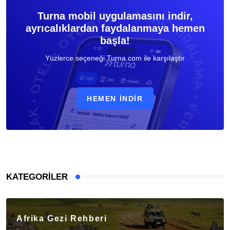
Turna mobil uygulamasını indir,
ayrıcalıklardan faydalanmaya hemen
başla!
Yüzlerce seçeneği Turna.com ile karşılaştır
HEMEN İNDIR
KATEGORILER
Afrika Gezi Rehberi