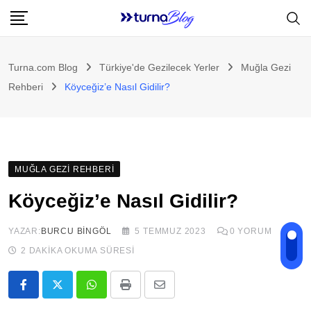
Skip
to
content
Turna.com Blog
Türkiye'de Gezilecek Yerler
Muğla Gezi
Rehberi
Köyceğiz’e Nasıl Gidilir?
MUĞLA GEZI REHBERI
Köyceğiz’e Nasıl Gidilir?
YAZAR:
BURCU BINGÖL
5 TEMMUZ 2023
0
YORUM
2 DAKIKA OKUMA SÜRESI
Whatsapp
Print
E-