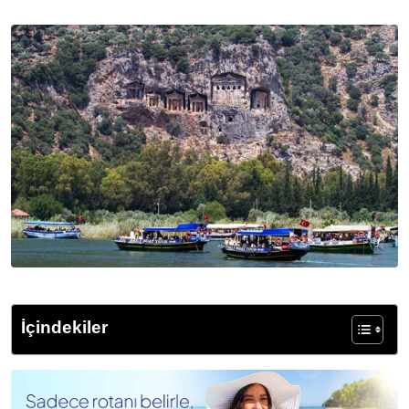
Posta
ile
Paylaş
İçindekiler