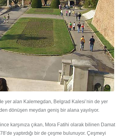
ede yer alan Kalemegdan, Belgrad Kalesi’nin de yer
den dönüşen meydan geniş bir alana yayılıyor.
ince karşınıza çıkan, Mora Fatihi olarak bilinen Damat
8’de yaptırdığı bir de çeşme bulunuyor. Çeşmeyi