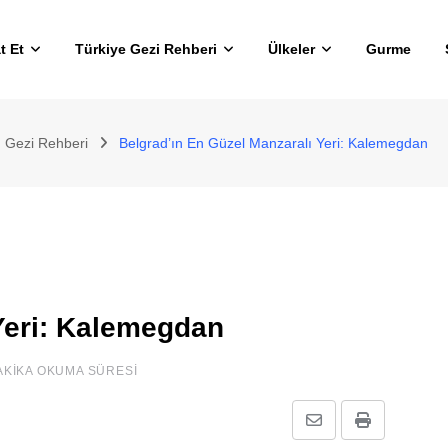
t Et
Türkiye Gezi Rehberi
Ülkeler
Gurme
n Gezi Rehberi
Belgrad’ın En Güzel Manzaralı Yeri: Kalemegdan
Yeri: Kalemegdan
AKIKA OKUMA SÜRESI
E-
Print