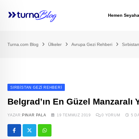
Skip
to
Hemen Seyaha
content
Turna.com Blog
Ülkeler
Avrupa Gezi Rehberi
Sırbista
SIRBISTAN GEZI REHBERI
Belgrad’ın En Güzel Manzaralı 
YAZAR:
PINAR PALA
19 TEMMUZ 2019
0
YORUM
5 D
Whatsapp