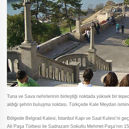
Tuna ve Sava nehirlerinin birleştiği noktada yüksek bir tep
aldığı şehrin buluşma noktası. Türkçede Kale Meydan ismin
Bölgede Belgrad Kalesi, İstanbul Kapı ve Saat Kulesi’ni geç
Ali Paşa Türbesi ile Sadrazam Sokullu Mehmet Paşa’nın 157