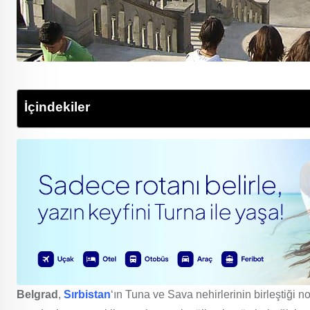
İçindekiler
Belgrad
,
Sırbistan
‘ın Tuna ve Sava nehirlerinin birleştiği no