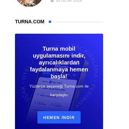
30 OCAK 2026
TURNA.COM
Turna mobil
uygulamasını indir,
ayrıcalıklardan
faydalanmaya hemen
başla!
Yüzlerce seçeneği Turna.com ile
karşılaştır
HEMEN İNDIR