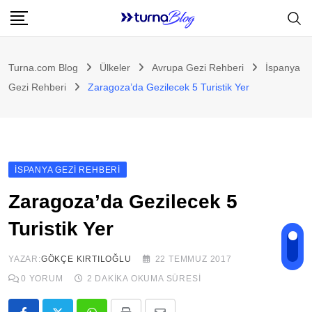
Skip
to
content
Turna.com Blog
Ülkeler
Avrupa Gezi Rehberi
İspanya
Gezi Rehberi
Zaragoza’da Gezilecek 5 Turistik Yer
İSPANYA GEZI REHBERI
Zaragoza’da Gezilecek 5
Turistik Yer
YAZAR:
GÖKÇE KIRTILOĞLU
22 TEMMUZ 2017
0
YORUM
2 DAKIKA OKUMA SÜRESI