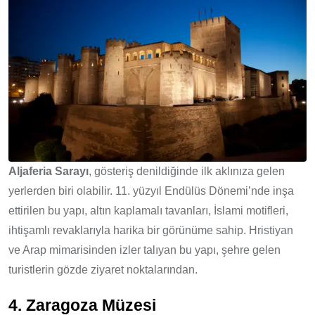
Aljaferia Sarayı
, gösteriş denildiğinde ilk aklınıza gelen
yerlerden biri olabilir. 11. yüzyıl Endülüs Dönemi’nde inşa
ettirilen bu yapı, altın kaplamalı tavanları, İslami motifleri,
ihtişamlı revaklarıyla harika bir görünüme sahip. Hristiyan
ve Arap mimarisinden izler talıyan bu yapı, şehre gelen
turistlerin gözde ziyaret noktalarından.
4. Zaragoza Müzesi