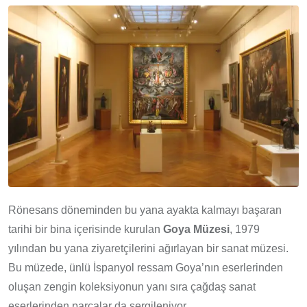
Rönesans döneminden bu yana ayakta kalmayı başaran
tarihi bir bina içerisinde kurulan
Goya Müzesi
, 1979
yılından bu yana ziyaretçilerini ağırlayan bir sanat müzesi.
Bu müzede, ünlü İspanyol ressam Goya’nın eserlerinden
oluşan zengin koleksiyonun yanı sıra çağdaş sanat
eserlerinden parçalar da sergileniyor.