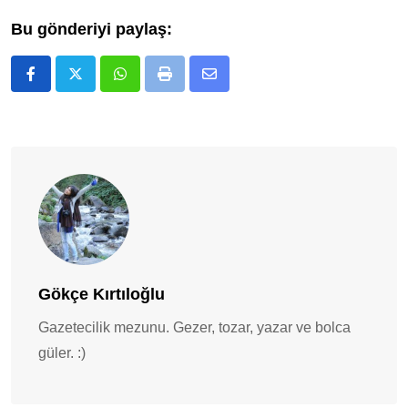
Bu gönderiyi paylaş:
Whatsapp
Print
E-
Posta
ile
Paylaş
Gökçe Kırtıloğlu
Gazetecilik mezunu. Gezer, tozar, yazar ve bolca
güler. :)