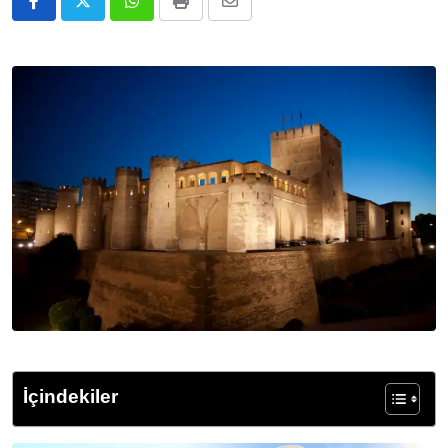
Whatsapp
Print
E-
Posta
ile
Paylaş
İçindekiler