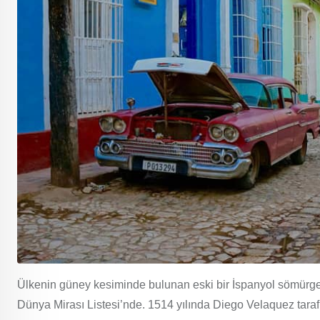
Ülkenin güney kesiminde bulunan eski bir İspanyol sömürg
Dünya Mirası Listesi’nde. 1514 yılında Diego Velaquez tarafı