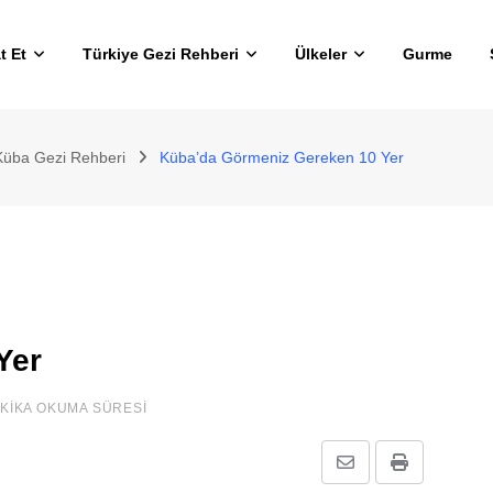
t Et
Türkiye Gezi Rehberi
Ülkeler
Gurme
Küba Gezi Rehberi
Küba’da Görmeniz Gereken 10 Yer
Yer
AKIKA OKUMA SÜRESI
E-
Print