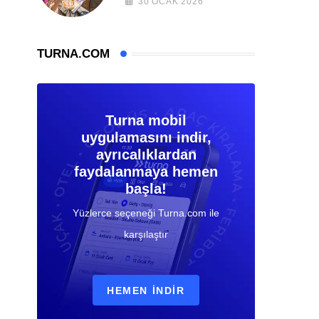
30 OCAK 2026
TURNA.COM
Turna mobil
uygulamasını indir,
ayrıcalıklardan
faydalanmaya hemen
başla!
Yüzlerce seçeneği Turna.com ile
karşılaştır
HEMEN İNDIR