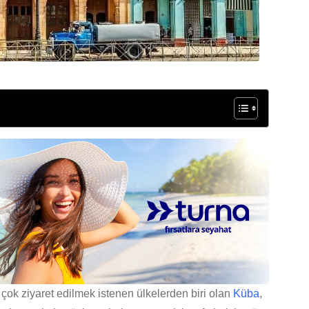
ok ziyaret edilmek istenen ülkelerden biri olan
Küba
,