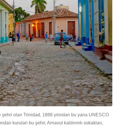
e şehri olan Trinidad, 1888 yılından bu yana UNESCO
ndan kurulan bu şehir, Arnavut kaldırımlı sokakları,