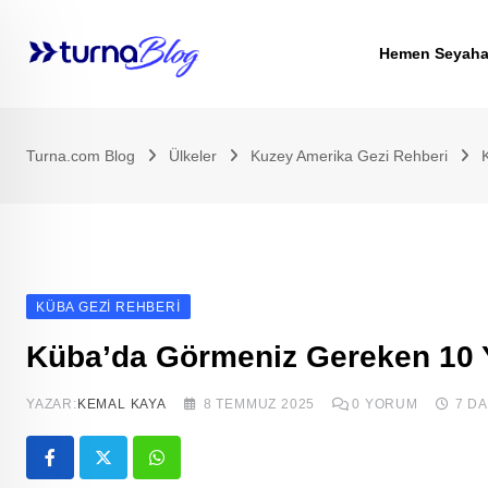
Skip
to
Hemen Seyaha
content
Turna.com Blog
Ülkeler
Kuzey Amerika Gezi Rehberi
KÜBA GEZI REHBERI
Küba’da Görmeniz Gereken 10 
YAZAR:
KEMAL KAYA
8 TEMMUZ 2025
0
YORUM
7 D
Whatsapp