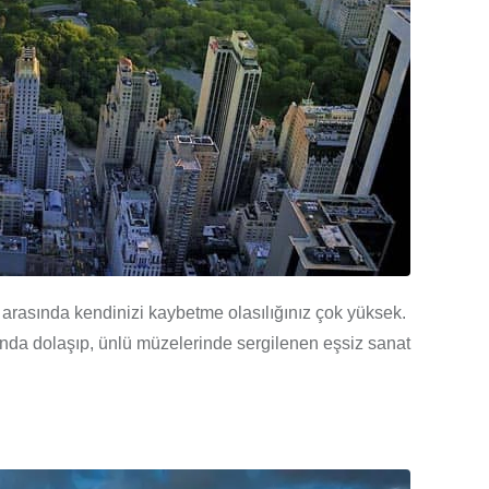
r arasında kendinizi kaybetme olasılığınız çok yüksek.
ında dolaşıp, ünlü müzelerinde sergilenen eşsiz sanat