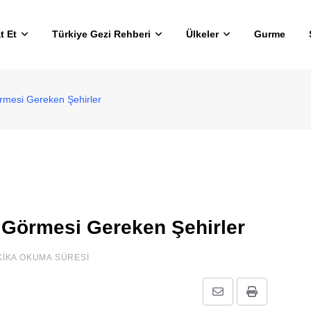
t Et
Türkiye Gezi Rehberi
Ülkeler
Gurme
örmesi Gereken Şehirler
 Görmesi Gereken Şehirler
KIKA OKUMA SÜRESI
E-
Print