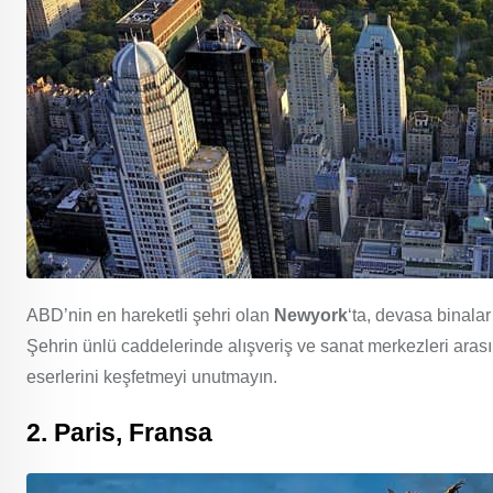
ABD’nin en hareketli şehri olan
Newyork
‘ta, devasa binala
Şehrin ünlü caddelerinde alışveriş ve sanat merkezleri aras
eserlerini keşfetmeyi unutmayın.
2. Paris, Fransa