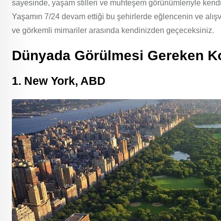
sayesinde, yaşam stilleri ve muhteşem görünümleriyle kendin
Yaşamın 7/24 devam ettiği bu şehirlerde eğlencenin ve alışver
ve görkemli mimariler arasında kendinizden geçeceksiniz.
Dünyada Görülmesi Gereken Ko
1. New York, ABD