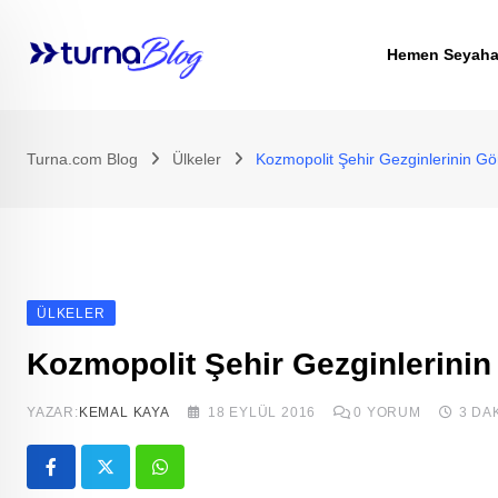
Skip
to
Hemen Seyaha
content
Turna.com Blog
Ülkeler
Kozmopolit Şehir Gezginlerinin G
ÜLKELER
Kozmopolit Şehir Gezginlerinin
YAZAR:
KEMAL KAYA
18 EYLÜL 2016
0
YORUM
3 DA
Whatsapp