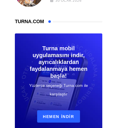
30 OCAK 2026
TURNA.COM
Turna mobil
uygulamasını indir,
ayrıcalıklardan
faydalanmaya hemen
başla!
Yüzlerce seçeneği Turna.com ile
karşılaştır
HEMEN İNDIR