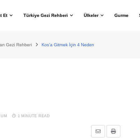
t Et
Türkiye Gezi Rehberi
Ülkeler
Gurme
an Gezi Rehberi
Kos’a Gitmek İçin 4 Neden
RUM
1 MINUTE READ
E-
Print