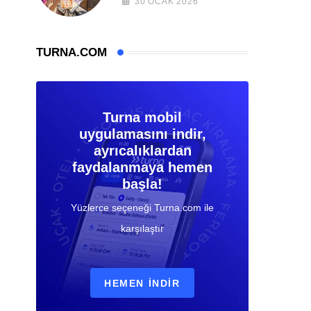
30 OCAK 2026
TURNA.COM
Turna mobil
uygulamasını indir,
ayrıcalıklardan
faydalanmaya hemen
başla!
Yüzlerce seçeneği Turna.com ile
karşılaştır
HEMEN İNDIR