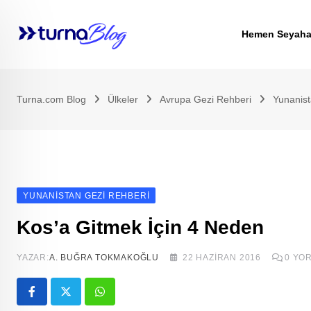
Skip
to
Hemen Seyaha
content
Turna.com Blog
Ülkeler
Avrupa Gezi Rehberi
Yunanist
YUNANISTAN GEZI REHBERI
Kos’a Gitmek İçin 4 Neden
YAZAR:
A. BUĞRA TOKMAKOĞLU
22 HAZIRAN 2016
0
YO
Whatsapp