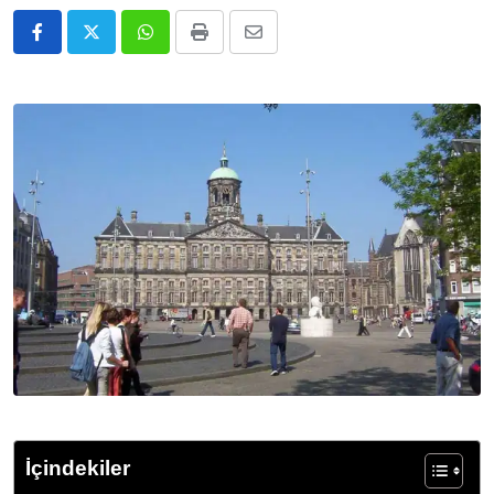
Whatsapp
Print
E-
Posta
ile
Paylaş
İçindekiler