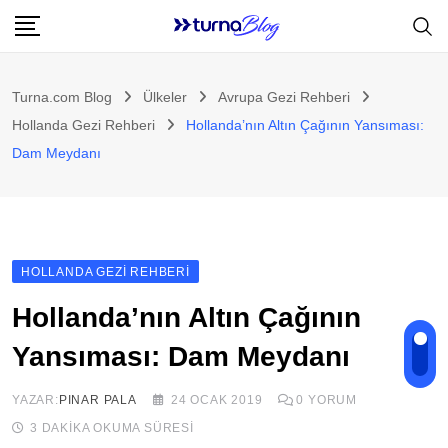
Skip
to
content
Turna.com Blog
Ülkeler
Avrupa Gezi Rehberi
Hollanda Gezi Rehberi
Hollanda’nın Altın Çağının Yansıması:
Dam Meydanı
HOLLANDA GEZI REHBERI
Hollanda’nın Altın Çağının
Yansıması: Dam Meydanı
YAZAR:
PINAR PALA
24 OCAK 2019
0
YORUM
3 DAKIKA OKUMA SÜRESI