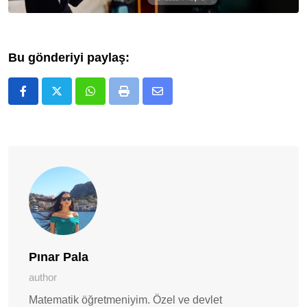
Bu gönderiyi paylaş:
Whatsapp
Print
E-
Posta
ile
Paylaş
Pınar Pala
author
Matematik öğretmeniyim. Özel ve devlet