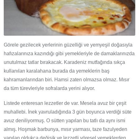
Görele gezilecek yerlerinin güzelliği ve yemyeşil doğasıyla
hafızalarınıza kazındığı gibi yemekleriyle de damaklarınızda
unutulmaz tatlar bırakacak. Karadeniz mutfağında sıkça
kullanılan karalahana burada da yemeklerin baş
kahramanlarından biri. Hamsi zaten olmazsa olmaz. Mısır
da tüm türevleriyle sofralarda yerini alıyor.
Listede enteresan lezzetler de var. Mesela avuz bir çeşit
muhallebi. İnek yavruladığında 3 gün boyunca verdiği süte
avuz deniliyormuş. O sütten yapılan bu tatlı da aynı ismi
almış. Hoşmak barbunya, mısır yarması, taze fazulyeden
yapılan oldukça değişik ve lezzetli yöresel yemeklerden.