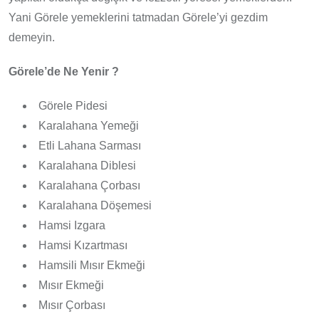
Yani Görele yemeklerini tatmadan Görele’yi gezdim
demeyin.
Görele’de Ne Yenir ?
Görele Pidesi
Karalahana Yemeği
Etli Lahana Sarması
Karalahana Diblesi
Karalahana Çorbası
Karalahana Döşemesi
Hamsi Izgara
Hamsi Kızartması
Hamsili Mısır Ekmeği
Mısır Ekmeği
Mısır Çorbası