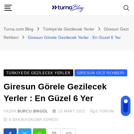
Skip
to
content
Turna.com Blog
Türkiye'de Gezilecek Yerler
Giresun Gezi
Rehberi
Giresun Görele Gezilecek Yerler : En Güzel 6 Yer
TÜRKIYE'DE GEZILECEK YERLER
GIRESUN GEZI REHBERI
Giresun Görele Gezilecek
Yerler : En Güzel 6 Yer
YAZAR:
BURCU BINGÖL
10 MART 2022
0
YORUM
6 DAKIKA OKUMA SÜRESI