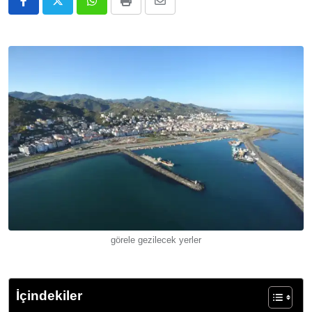
Whatsapp
Print
E-
Posta
ile
Paylaş
görele gezilecek yerler
İçindekiler