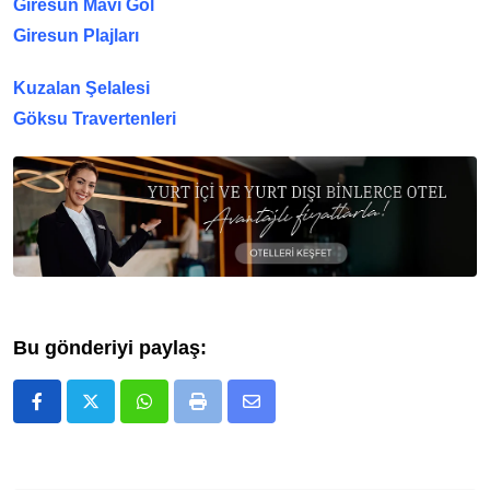
Giresun Mavi Göl
Giresun Plajları
Kuzalan Şelalesi
Göksu Travertenleri
Bu gönderiyi paylaş:
Whatsapp
Print
E-
Posta
ile