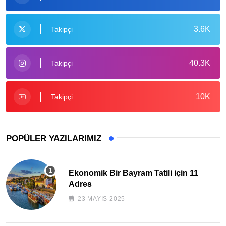
3.6K
Takipçi
40.3K
Takipçi
10K
Takipçi
POPÜLER YAZILARIMIZ
Ekonomik Bir Bayram Tatili için 11
Adres
23 MAYIS 2025