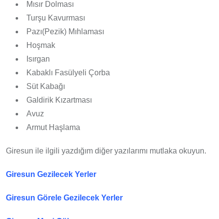
Mısır Dolması
Turşu Kavurması
Pazı(Pezik) Mıhlaması
Hoşmak
Isırgan
Kabaklı Fasülyeli Çorba
Süt Kabağı
Galdirik Kızartması
Avuz
Armut Haşlama
Giresun ile ilgili yazdığım diğer yazılarımı mutlaka okuyun.
Giresun Gezilecek Yerler
Giresun Görele Gezilecek Yerler