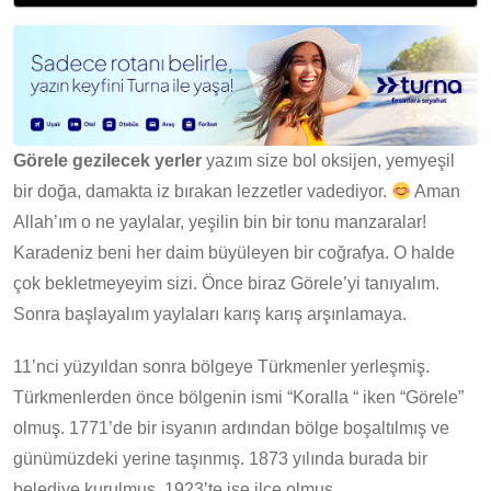
Görele gezilecek yerler
yazım size bol oksijen, yemyeşil
bir doğa, damakta iz bırakan lezzetler vadediyor.
Aman
Allah’ım o ne yaylalar, yeşilin bin bir tonu manzaralar!
Karadeniz beni her daim büyüleyen bir coğrafya. O halde
çok bekletmeyeyim sizi. Önce biraz Görele’yi tanıyalım.
Sonra başlayalım yaylaları karış karış arşınlamaya.
11’nci yüzyıldan sonra bölgeye Türkmenler yerleşmiş.
Türkmenlerden önce bölgenin ismi “Koralla “ iken “Görele”
olmuş. 1771’de bir isyanın ardından bölge boşaltılmış ve
günümüzdeki yerine taşınmış. 1873 yılında burada bir
belediye kurulmuş. 1923’te ise ilçe olmuş.