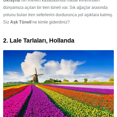
Ukrayna
’nın Kleven kasabasında masal evreninden
dünyamıza açılan bir tren tüneli var. Sık ağaçlar arasında
yolunu bulan tren seferlerini durdurunca yol aşıklara kalmış.
Siz
Aşk Tüneli
’ne kimle giderdiniz?
2. L
ale Tarlaları, Hollanda