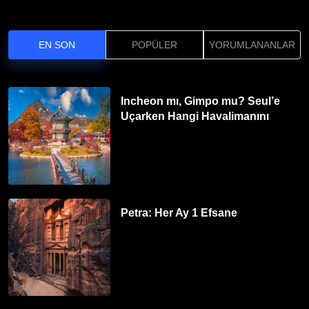
EN SON
POPÜLER
YORUMLANANLAR
Incheon mı, Gimpo mu? Seul’e
Uçarken Hangi Havalimanını
Tercih Etmelisiniz?
Petra: Her Ay 1 Efsane