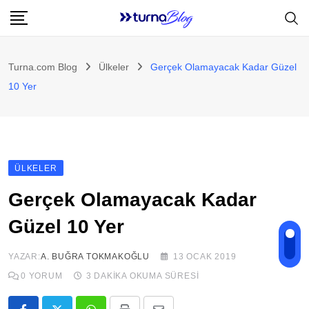
Skip
to
content
Turna.com Blog
Ülkeler
Gerçek Olamayacak Kadar Güzel
10 Yer
ÜLKELER
Gerçek Olamayacak Kadar
Güzel 10 Yer
YAZAR:
A. BUĞRA TOKMAKOĞLU
13 OCAK 2019
0
YORUM
3 DAKIKA OKUMA SÜRESI