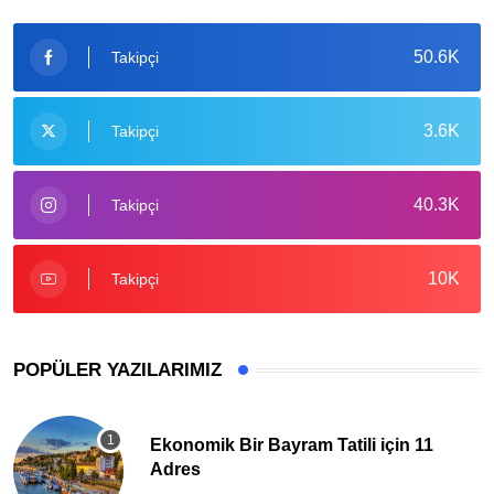
50.6K
Takipçi
3.6K
Takipçi
40.3K
Takipçi
10K
Takipçi
POPÜLER YAZILARIMIZ
Ekonomik Bir Bayram Tatili için 11
Adres