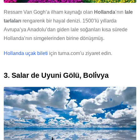
Ressam Van Gogh’a ilham kaynağı olan
Hollanda
’nın
lale
tarlaları
rengarenk bir hayal denizi. 1500’lü yıllarda
Avrupa’ya Anadolu’dan giden lale soğanları kısa sürede
Hollanda’nın simgelerinden birine dönüşmüş.
Hollanda uçak bileti
için turna.com’u ziyaret edin.
3. S
alar de Uyuni Gölü, Boli̇vya