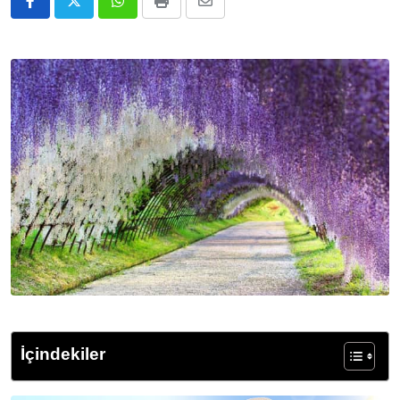
Whatsapp
Print
E-
Posta
ile
Paylaş
İçindekiler