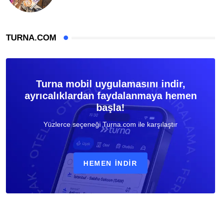
TURNA.COM
Turna mobil uygulamasını indir,
ayrıcalıklardan faydalanmaya hemen
başla!
Yüzlerce seçeneği Turna.com ile karşılaştır
HEMEN İNDIR