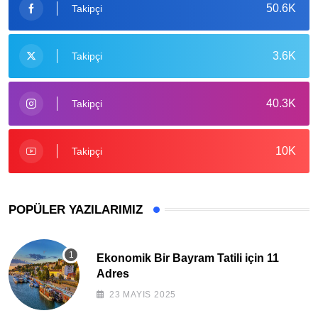
50.6K
Takipçi
3.6K
Takipçi
40.3K
Takipçi
10K
Takipçi
POPÜLER YAZILARIMIZ
Ekonomik Bir Bayram Tatili için 11
Adres
23 MAYIS 2025