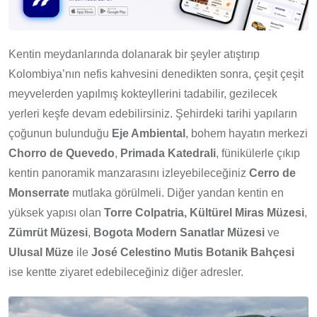
Kentin meydanlarında dolanarak bir şeyler atıştırıp
Kolombiya’nın nefis kahvesini denedikten sonra, çeşit çeşit
meyvelerden yapılmış kokteyllerini tadabilir, gezilecek
yerleri keşfe devam edebilirsiniz. Şehirdeki tarihi yapıların
çoğunun bulunduğu
Eje Ambiental
, bohem hayatın merkezi
Chorro de Quevedo
,
Primada Katedrali
, fünikülerle çıkıp
kentin panoramik manzarasını izleyebileceğiniz
Cerro de
Monserrate
mutlaka görülmeli. Diğer yandan kentin en
yüksek yapısı olan
Torre Colpatria, Kültürel Miras Müzesi
,
Zümrüt Müzesi
,
Bogota Modern Sanatlar Müzesi
ve
Ulusal Müze
ile
José Celestino Mutis Botanik Bahçesi
ise kentte ziyaret edebileceğiniz diğer adresler.