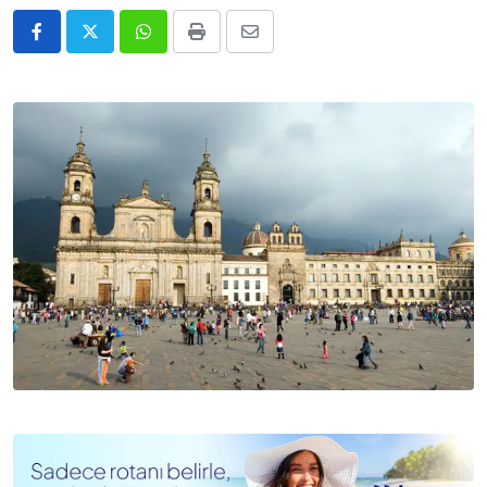
Whatsapp
Print
E-
Posta
ile
Paylaş