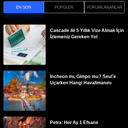
EN SON
POPÜLER
YORUMLANANLAR
Cascade ile 5 Yıllık Vize Almak İçin
İzlemeniz Gereken Yol
Incheon mı, Gimpo mu? Seul’e
Uçarken Hangi Havalimanını
Tercih Etmelisiniz?
Petra: Her Ay 1 Efsane