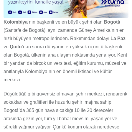
Kolombiya
‘nın başkenti ve en büyük şehri olan
Bogotá
(Santafé de Bogotá), aynı zamanda Güney Amerika’nın en
hızlı büyüyen metropollerinden. Rakımından dolayı
La Paz
ve
Quito
‘dan sonra dünyanın en yüksek üçüncü başkenti
olan Bogotá, ülkenin ana ulaşım noktasında yer alıyor. Kent
bir yandan da birçok üniversitesi, eğitim kurumu, müzesi ve
anıtlarıyla Kolombiya’nın en önemli iktisadi ve kültür
merkezi.
Düşüldüğü gibi güvensiz olmayan şehir merkezi, rengarenk
sokakları ve grafitileri ile huzurlu şehir imajına sahip
Bogotá’da 365 gün hava sıcaklığı 10 ile 20 dereceler
arasında geziniyor, tüm yıl bahar mevsimi yaşanıyor ve
sürekli yağmur yağıyor. Çünkü konum olarak neredeyse