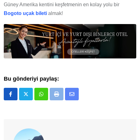
Güney Amerika kentini keşfetmenin en kolay yolu bir
Bogoto uçak bileti
almak!
Bu gönderiyi paylaş:
Whatsapp
Print
E-
Posta
ile
Paylaş