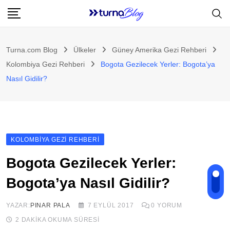
Skip
to
content
Turna.com Blog
Ülkeler
Güney Amerika Gezi Rehberi
Kolombiya Gezi Rehberi
Bogota Gezilecek Yerler: Bogota’ya
Nasıl Gidilir?
KOLOMBIYA GEZI REHBERI
Bogota Gezilecek Yerler:
Bogota’ya Nasıl Gidilir?
YAZAR:
PINAR PALA
7 EYLÜL 2017
0
YORUM
2 DAKIKA OKUMA SÜRESI