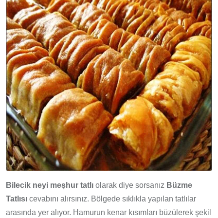
Bilecik neyi meşhur tatlı
olarak diye sorsanız
Büzme
Tatlısı
cevabını alırsınız. Bölgede sıklıkla yapılan tatlılar
arasında yer alıyor. Hamurun kenar kısımları büzülerek şekil