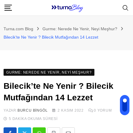
Skip
to
content
Turna.com Blog
Gurme: Nerede Ne Yenir, Neyi Meşhur?
Bilecik’te Ne Yenir ? Bilecik Mutfağından 14 Lezzet
GURME: NEREDE NE YENIR, NEYI MEŞHUR?
Bilecik’te Ne Yenir ? Bilecik
Mutfağından 14 Lezzet
YAZAR:
BURCU BINGÖL
2 KASIM 2022
0
YORUM
5 DAKIKA OKUMA SÜRESI