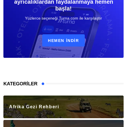
ayrıcalıklardan faydalanmaya hemen
başla!
Yüzlerce seçeneği Turna.com ile karşılaştır
HEMEN İNDIR
KATEGORILER
Afrika Gezi Rehberi