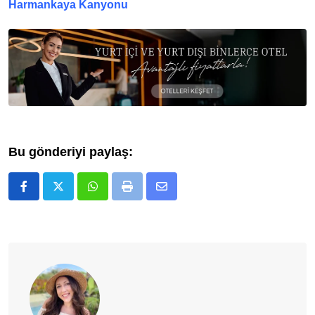
Harmankaya Kanyonu
Bu gönderiyi paylaş:
Whatsapp
Print
E-
Posta
ile
Paylaş