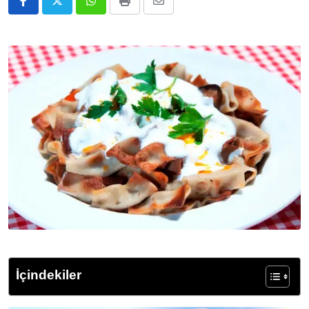
Whatsapp
Print
E-
Posta
ile
Paylaş
İçindekiler