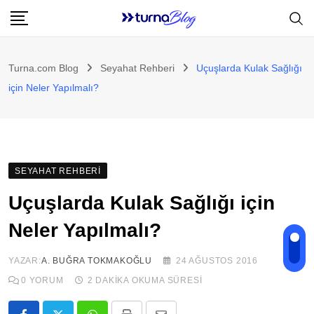
Skip
to
content
Turna.com Blog
Seyahat Rehberi
Uçuşlarda Kulak Sağlığı
için Neler Yapılmalı?
SEYAHAT REHBERI
Uçuşlarda Kulak Sağlığı için
Neler Yapılmalı?
YAZAR:
A. BUĞRA TOKMAKOĞLU
24 AĞUSTOS 2016
0
YORUM
2 DAKIKA OKUMA SÜRESI