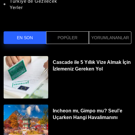
Türkiye'de Gezilecek
Yerler
EN SON
POPÜLER
YORUMLANANLAR
Cascade ile 5 Yıllık Vize Almak İçin
İzlemeniz Gereken Yol
Incheon mı, Gimpo mu? Seul’e
Uçarken Hangi Havalimanını
Tercih Etmelisiniz?