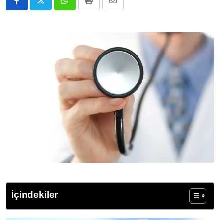
Whatsapp
Print
E-
Posta
ile
Paylaş
İçindekiler