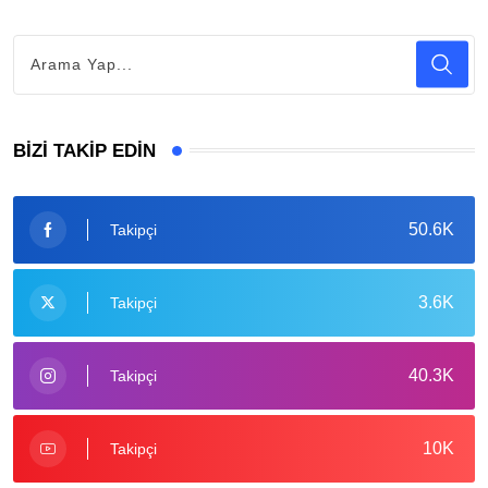
BIZI TAKIP EDIN
50.6K
Takipçi
3.6K
Takipçi
40.3K
Takipçi
10K
Takipçi