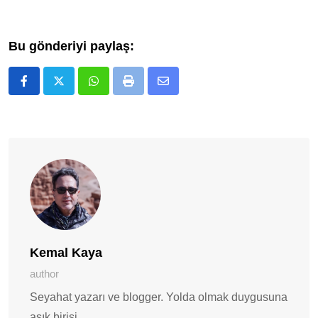
Bu gönderiyi paylaş:
Whatsapp
Print
E-
Posta
ile
Paylaş
Kemal Kaya
author
Seyahat yazarı ve blogger. Yolda olmak duygusuna
aşık birisi.