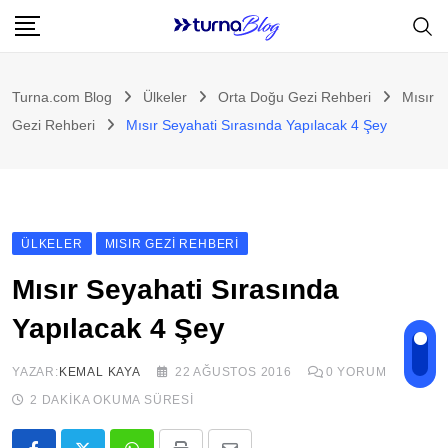
Skip
to
content
Turna.com Blog
Ülkeler
Orta Doğu Gezi Rehberi
Mısır
Gezi Rehberi
Mısır Seyahati Sırasında Yapılacak 4 Şey
ÜLKELER
MISIR GEZI REHBERI
Mısır Seyahati Sırasında
Yapılacak 4 Şey
YAZAR:
KEMAL KAYA
22 AĞUSTOS 2016
0
YORUM
2 DAKIKA OKUMA SÜRESI