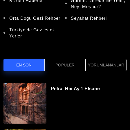
Bizden Haberler
Gurme: Nerede Ne Yenir,
Neyi Meşhur?
Orta Doğu Gezi Rehberi
Seyahat Rehberi
Türkiye'de Gezilecek
Yerler
EN SON
POPÜLER
YORUMLANANLAR
Petra: Her Ay 1 Efsane