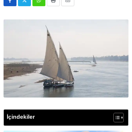
Whatsapp
Print
E-
Posta
ile
Paylaş
İçindekiler