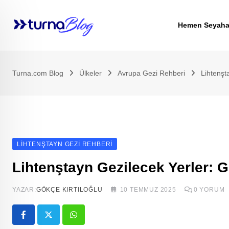
Skip
to
Hemen Seyaha
content
Turna.com Blog
Ülkeler
Avrupa Gezi Rehberi
Lihtenşt
LIHTENŞTAYN GEZI REHBERI
Lihtenştayn Gezilecek Yerler: 
YAZAR:
GÖKÇE KIRTILOĞLU
10 TEMMUZ 2025
0
YORUM
Whatsapp