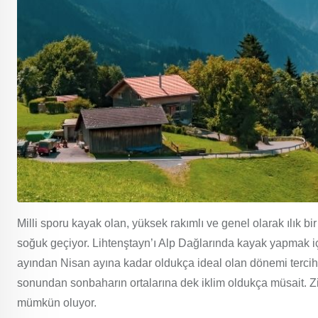
Milli sporu kayak olan, yüksek rakımlı ve genel olarak ılık bir
soğuk geçiyor. Lihtenştayn’ı Alp Dağlarında kayak yapmak içi
ayından Nisan ayına kadar oldukça ideal olan dönemi tercih
sonundan sonbaharın ortalarına dek iklim oldukça müsait. Zi
mümkün oluyor.