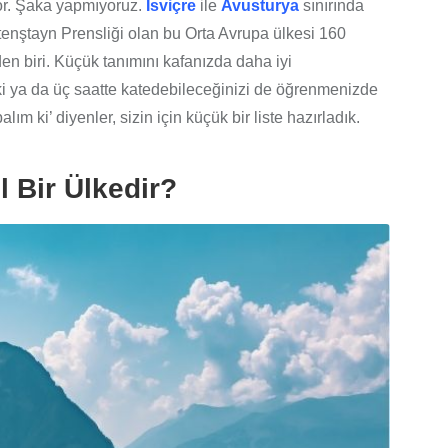
iyor. Şaka yapmıyoruz.
İsviçre
ile
Avusturya
sınırında
tenştayn Prensliği olan bu Orta Avrupa ülkesi 160
n biri. Küçük tanımını kafanızda daha iyi
iki ya da üç saatte katedebileceğinizi de öğrenmenizde
m ki’ diyenler, sizin için küçük bir liste hazırladık.
l Bir Ülkedir?