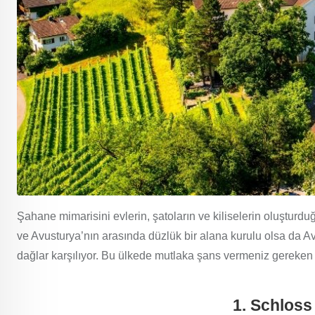
Şahane mimarisini evlerin, şatoların ve kiliselerin oluşturduğ
ve Avusturya’nın arasında düzlük bir alana kurulu olsa da Avu
dağlar karşılıyor. Bu ülkede mutlaka şans vermeniz gereken r
1. Schloss