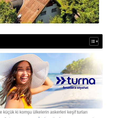
küçük ki komşu ülkelerin askerleri keşif turları