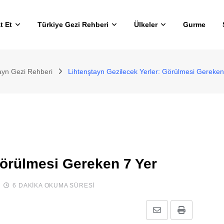
t Et
Türkiye Gezi Rehberi
Ülkeler
Gurme
ayn Gezi Rehberi
Lihtenştayn Gezilecek Yerler: Görülmesi Gereken
Görülmesi Gereken 7 Yer
6 DAKIKA OKUMA SÜRESI
E-
Print