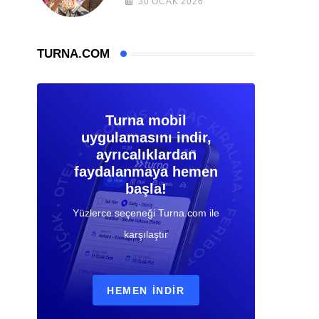
30 OCAK 2026
TURNA.COM
Turna mobil
uygulamasını indir,
ayrıcalıklardan
faydalanmaya hemen
başla!
Yüzlerce seçeneği Turna.com ile
karşılaştır
HEMEN İNDIR