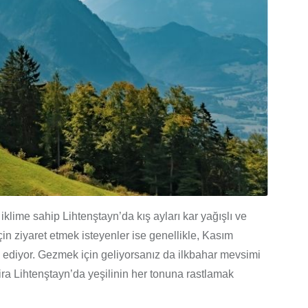
 iklime sahip Lihtenştayn’da kış ayları kar yağışlı ve
n ziyaret etmek isteyenler ise genellikle, Kasım
 ediyor. Gezmek için geliyorsanız da ilkbahar mevsimi
ra Lihtenştayn’da yeşilinin her tonuna rastlamak