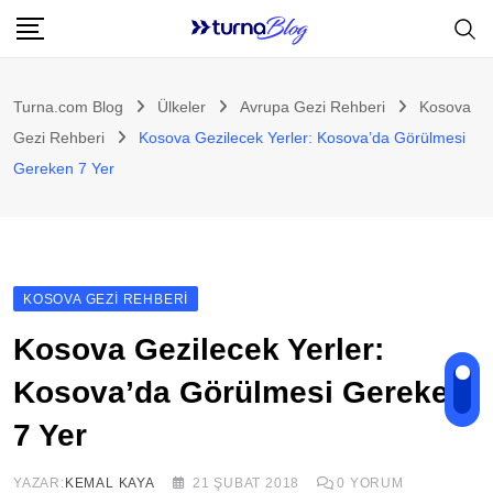
Skip
to
content
Turna.com Blog
Ülkeler
Avrupa Gezi Rehberi
Kosova
Gezi Rehberi
Kosova Gezilecek Yerler: Kosova’da Görülmesi
Gereken 7 Yer
KOSOVA GEZI REHBERI
Kosova Gezilecek Yerler:
Kosova’da Görülmesi Gereken
7 Yer
YAZAR:
KEMAL KAYA
21 ŞUBAT 2018
0
YORUM