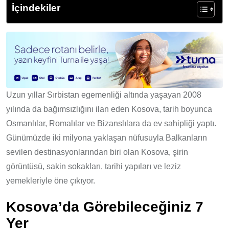
İçindekiler
Uzun yıllar Sırbistan egemenliği altında yaşayan 2008
yılında da bağımsızlığını ilan eden Kosova, tarih boyunca
Osmanlılar, Romalılar ve Bizanslılara da ev sahipliği yaptı.
Günümüzde iki milyona yaklaşan nüfusuyla Balkanların
sevilen destinasyonlarından biri olan Kosova, şirin
görüntüsü, sakin sokakları, tarihi yapıları ve leziz
yemekleriyle öne çıkıyor.
Kosova’da Görebileceğiniz 7
Yer