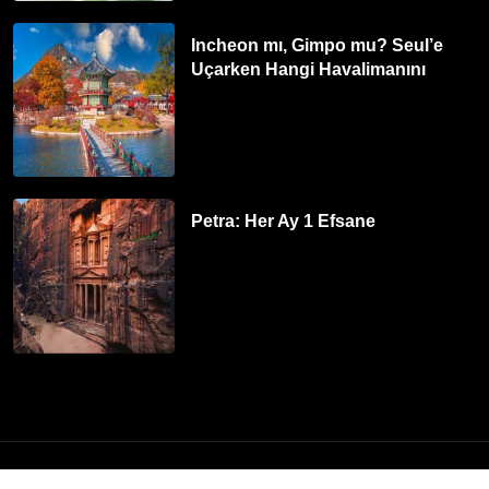
Incheon mı, Gimpo mu? Seul’e
Uçarken Hangi Havalimanını
Tercih Etmelisiniz?
Petra: Her Ay 1 Efsane
© 2026
Turna.com
| Tüm hakları saklıdır