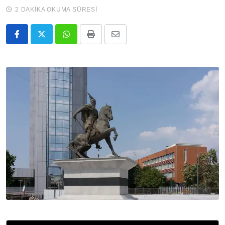
2 DAKIKA OKUMA SÜRESI
Whatsapp
Print
E-
Posta
ile
Paylaş