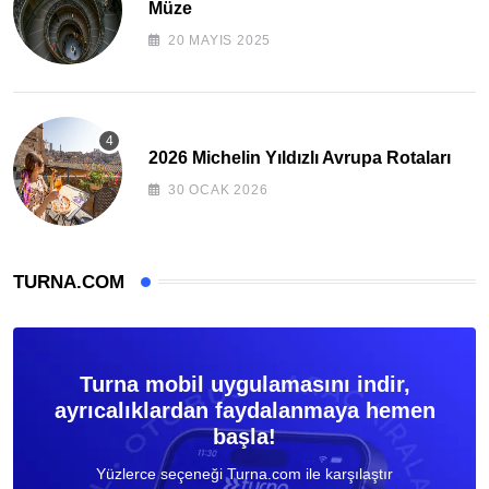
Müze
20 MAYIS 2025
2026 Michelin Yıldızlı Avrupa Rotaları
30 OCAK 2026
TURNA.COM
Turna mobil uygulamasını indir,
ayrıcalıklardan faydalanmaya hemen
başla!
Yüzlerce seçeneği Turna.com ile karşılaştır