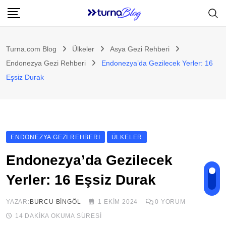
Skip
to
content
Turna.com Blog
Ülkeler
Asya Gezi Rehberi
Endonezya Gezi Rehberi
Endonezya’da Gezilecek Yerler: 16
Eşsiz Durak
ENDONEZYA GEZI REHBERI
ÜLKELER
Endonezya’da Gezilecek
Yerler: 16 Eşsiz Durak
YAZAR:
BURCU BINGÖL
1 EKIM 2024
0
YORUM
14 DAKIKA OKUMA SÜRESI