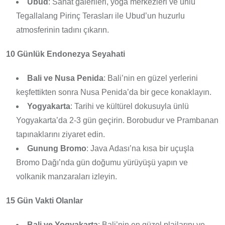
Ubud
: Sanat galerileri, yoga merkezleri ve ünlü
Tegallalang Pirinç Terasları ile Ubud’un huzurlu
atmosferinin tadını çıkarın.
10 Günlük Endonezya Seyahati
Bali ve Nusa Penida
: Bali’nin en güzel yerlerini
keşfettikten sonra Nusa Penida’da bir gece konaklayın.
Yogyakarta
: Tarihi ve kültürel dokusuyla ünlü
Yogyakarta’da 2-3 gün geçirin. Borobudur ve Prambanan
tapınaklarını ziyaret edin.
Gunung Bromo
: Java Adası’na kısa bir uçuşla
Bromo Dağı’nda gün doğumu yürüyüşü yapın ve
volkanik manzaraları izleyin.
15 Gün Vakti Olanlar
Bali ve Yogyakarta
: Bali’nin en güzel plajlarını ve