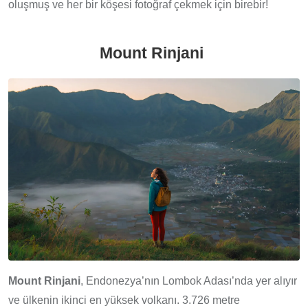
oluşmuş ve her bir köşesi fotoğraf çekmek için birebir!
Mount Rinjani
Mount Rinjani
, Endonezya’nın Lombok Adası’nda yer alıyır
ve ülkenin ikinci en yüksek volkanı. 3.726 metre