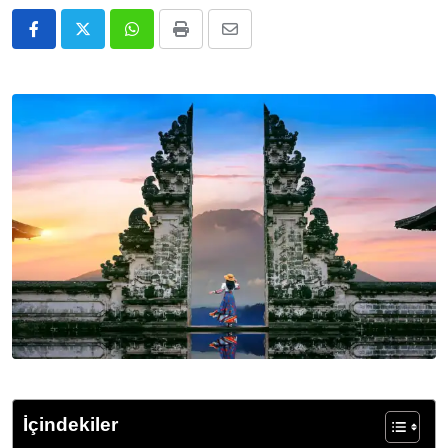
Whatsapp
Print
E-
Posta
ile
Paylaş
İçindekiler