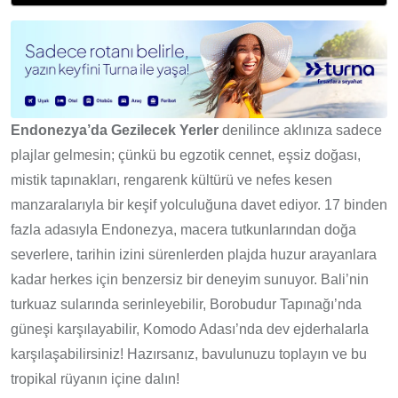
Endonezya’da Gezilecek Yerler
denilince aklınıza sadece
plajlar gelmesin; çünkü bu egzotik cennet, eşsiz doğası,
mistik tapınakları, rengarenk kültürü ve nefes kesen
manzaralarıyla bir keşif yolculuğuna davet ediyor. 17 binden
fazla adasıyla Endonezya, macera tutkunlarından doğa
severlere, tarihin izini sürenlerden plajda huzur arayanlara
kadar herkes için benzersiz bir deneyim sunuyor. Bali’nin
turkuaz sularında serinleyebilir, Borobudur Tapınağı’nda
güneşi karşılayabilir, Komodo Adası’nda dev ejderhalarla
karşılaşabilirsiniz! Hazırsanız, bavulunuzu toplayın ve bu
tropikal rüyanın içine dalın!