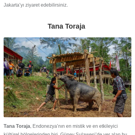
Jakarta’yı ziyaret edebilirsiniz.
Tana Toraja
Tana Toraja
, Endonezya’nın en mistik ve en etkileyici
kültürel bölgelerinden biri. Güney Sulawesi’de yer alan bu