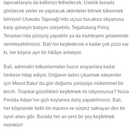
tapınaklarıyla da kalbinizi fethedecek. Üstelik burada
görülecek yerler ve yapılacak aktiviteler bitmek tükenmek
bilmiyor! Uluwatu Tapınağı’nda uçsuz bucaksız okyanusa
karşı güneşin batışını izleyebilir, Tegallalang Pirinç
Terasları’nda yürüyüş yapabilir ya da muhteşem şelalelerde
serinleyebilirsiniz. Bali’nin keşfedecek o kadar çok yüzü var
ki, her köşesi ayrı bir hikâye anlatıyor.
Bali, adrenalin tutkunlarından huzur arayanlara kadar
herkese hitap ediyor. Doğanın tadını çıkarmak isteyenler
için Mount Batur’da gün doğumu yürüyüşü mükemmel bir
tercih. Tropikal güzellikleri keşfetmek mi istiyorsunuz? Nusa
Penida Adası’nın gizli koylarına dalış yapabilirsiniz. Bali,
her köşesinde farklı bir macera ve sürpriz saklayan dev bir
oyun alanı gibi. Burada her an yeni bir şey keşfetmek
mümkün!