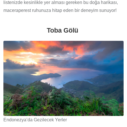
listenizde kesinlikle yer alması gereken bu doğa harikası,
maceraperest ruhunuza hitap eden bir deneyim sunuyor!
Toba Gölü
Endonezya’da Gezilecek Yerler