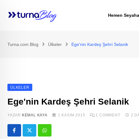
Skip
to
Hemen Seyaha
content
Turna.com Blog
Ülkeler
Ege'nin Kardeş Şehri Selanik
ÜLKELER
Ege'nin Kardeş Şehri Selanik
YAZAR:
KEMAL KAYA
1 KASIM 2015
1
COMMENT
2 D
Whatsapp