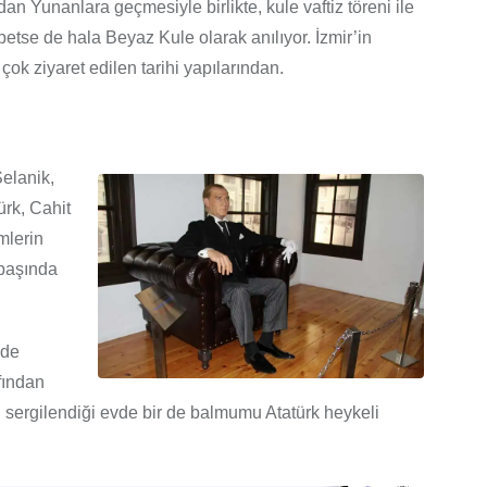
 Yunanlara geçmesiyle birlikte, kule vaftiz töreni ile
etse de hala Beyaz Kule olarak anılıyor. İzmir’in
k ziyaret edilen tarihi yapılarından.
elanik,
ürk, Cahit
mlerin
 başında
nde
fından
nın sergilendiği evde bir de balmumu Atatürk heykeli