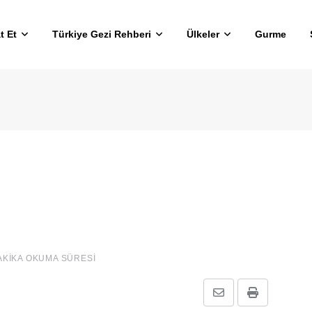
t Et
Türkiye Gezi Rehberi
Ülkeler
Gurme
AKIKA OKUMA SÜRESI
E-
Print