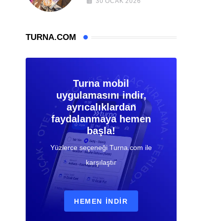
30 OCAK 2026
TURNA.COM
Turna mobil
uygulamasını indir,
ayrıcalıklardan
faydalanmaya hemen
başla!
Yüzlerce seçeneği Turna.com ile
karşılaştır
HEMEN İNDIR