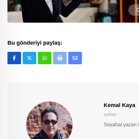
Bu gönderiyi paylaş:
Whatsapp
Print
E-
Posta
ile
Paylaş
Kemal Kaya
author
Seyahat yazarı 