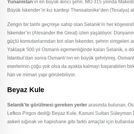
Yunanistan
’ın en büyük ikinci şehri. MÖ 315 yılında Maked
Büyük İskender’in kız kardeşi Thessalonike’den (Tesalya) al
Zengin bir tarihi geçmişe sahip olan Selanik’in her köşesin
İskender’in (Alexander the Great) izleri yaşatılıyor. Dünyanı
güçlü komutanlarından biri olan İskender, şehrin simgeleri a
Yaklaşık 500 yıl Osmanlı egemenliğinde kalan Selanik, o 
İstanbul’dan sonra Osmanlı’nın en büyük şehriymiş. Osmanl
eserlerinin çoğu yok olsa da ayakta kalmayı başarabilen bir
han ve mimari yapı görülebiliyor.
Beyaz Kule
Selanik’te görülmesi gereken yerler
arasında bulunan, Osm
Lefkos Pirgos dediği Beyaz Kule, Kanuni Sultan Süleyman 
askeri sığınak ve hapishane gibi farklı amaçlar için kullanıla