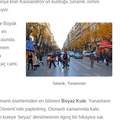
onya kralı Kassandros’un kurduğu Selanik, ismini
ıyor.
de Büyük
n en
rasında.
dönem
ı
kaç cami,
Selanik, Yunanistan
anlı eserlerinden en bilineni
Beyaz Kule
. Yunanların
Dönemi’nde yaptırılmış. Osmanlı zamanında kale,
n kuleye ‘beyaz’ denilmesinin ilginç bir hikayesi var.