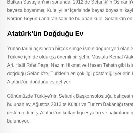
Balkan Savaşları’nın sonunda, 1912’de Selanik’in Osmanlı’dan
beyaza boyanmış. Kule, yıllar içerisinde beyaz boyasını kayb
Kordon Boyunu andıran sahilde bulunan kule, Selanik’in en ço
Atatürk’ün Doğduğu Ev
Yunan tarihi açısından birçok simge ismin doğum yeri olan S
Türkiye için de oldukça önemli bir şehir. Mustafa Kemal Atat
Arf, Halil Rıfat Paşa, Nazım Hikmet ve Hasan Tahsin gibi isi
doğduğu Selanik’te, Türklerin en çok ilgi gösterdiği yerlerin
Atatürk’ün doğduğu ev geliyor.
Günümüzde Türkiye’nin Selanik Başkonsolosluğu bahçesi
bulunan ev, Ağustos 2013’te Kültür ve Turizm Bakanlığı tara
restore edilmiş. Atatürk’ün kullandığı eşyaları ve hatıraları
bulunuyor.