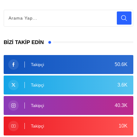
BIZI TAKIP EDIN
50.6K
Takipçi
3.6K
Takipçi
40.3K
Takipçi
10K
Takipçi