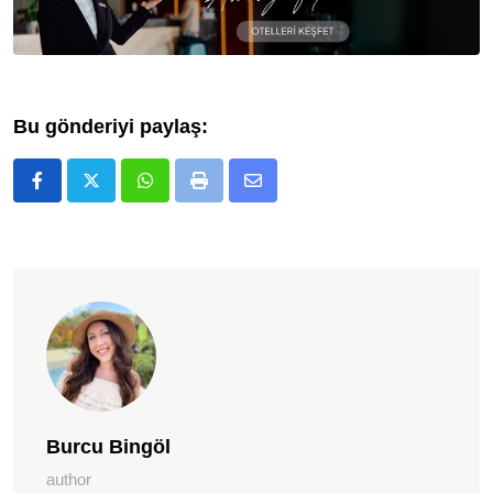
Bu gönderiyi paylaş:
Whatsapp
Print
E-
Posta
ile
Paylaş
Burcu Bingöl
author