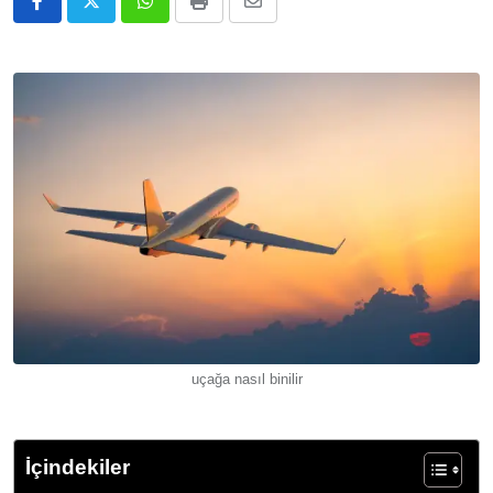
Whatsapp
Print
E-
Posta
ile
Paylaş
uçağa nasıl binilir
İçindekiler