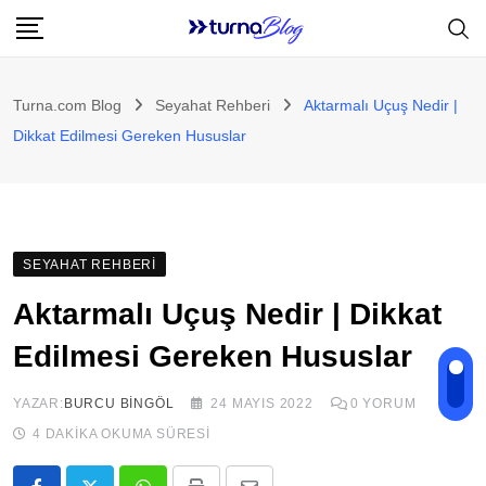
Skip
to
content
Turna.com Blog
Seyahat Rehberi
Aktarmalı Uçuş Nedir |
Dikkat Edilmesi Gereken Hususlar
SEYAHAT REHBERI
Aktarmalı Uçuş Nedir | Dikkat
Edilmesi Gereken Hususlar
YAZAR:
BURCU BINGÖL
24 MAYIS 2022
0
YORUM
4 DAKIKA OKUMA SÜRESI