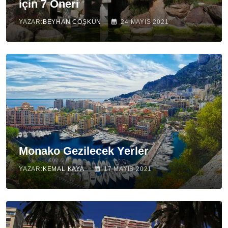
için 7 Öneri
YAZAR:
BEYHAN COŞKUN
24 MAYIS 2021
Monako Gezilecek Yerler
YAZAR:
KEMAL KAYA
17 MAYIS 2021