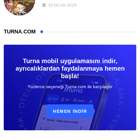
30 OCAK 2026
TURNA.COM
Turna mobil uygulamasını indir,
ayrıcalıklardan faydalanmaya hemen
başla!
Yüzlerce seçeneği Turna.com ile karşılaştır
HEMEN İNDIR