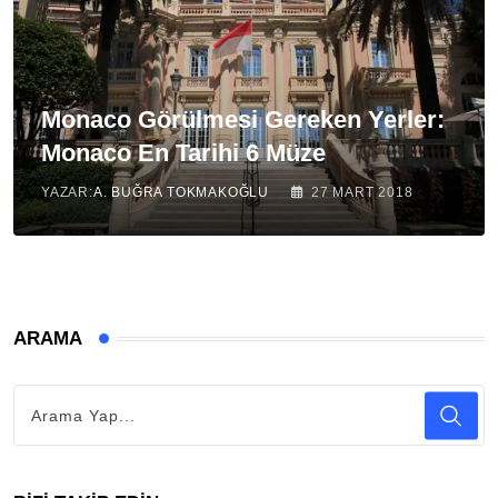
Monaco Görülmesi Gereken Yerler:
Monaco En Tarihi 6 Müze
YAZAR:
A. BUĞRA TOKMAKOĞLU
27 MART 2018
ARAMA