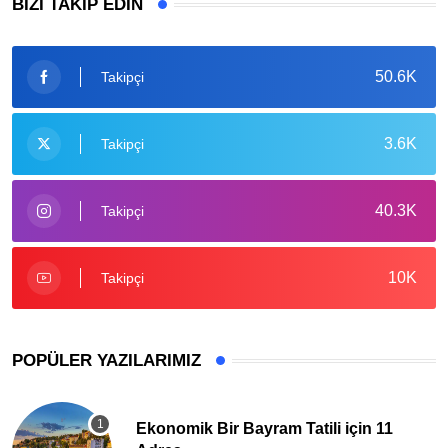
BIZI TAKIP EDIN
50.6K
Takipçi
3.6K
Takipçi
40.3K
Takipçi
10K
Takipçi
POPÜLER YAZILARIMIZ
Ekonomik Bir Bayram Tatili için 11