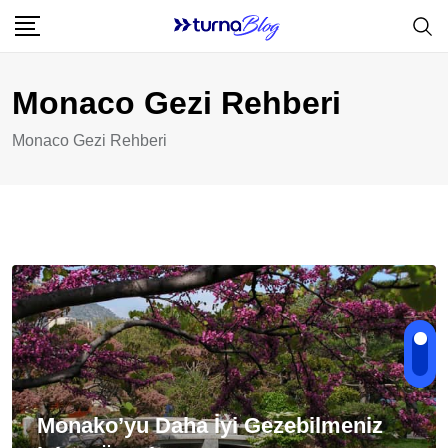
Skip
to
content
Monaco Gezi Rehberi
Monaco Gezi Rehberi
Monako’yu Daha İyi Gezebilmeniz