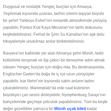
Duygusal ve nostaljik Yengeç burçları için Amasya,
Yeşilırmak kıyısında uzanan, tarihin izlerini taşıyan büyülü
bir şehir! Yalıboyu Evleri’nin romantik atmosferinde yürüyüş
yapabilir, Pontus Kral Kaya Mezarları’nın tarihi dokusunu
keşfedebilirsiniz. Ferhat ile Şirin Su Kanalları’nın aşk dolu
hikayeleriyle unutulmaz anılar biriktirebilirsiniz.
Bavyera’nın kalbinde yer alan Almanya şehri Münih, farklı
kültürlerle tanışmak ve ilgi çekici bir deneyime adım atmak
isteyen Yengeç burçları için doğru rota. Bu destinasyonda,
Englischer Garten’da doğa ile iç içe uzun yürüyüşler
yapabilir, Isar Nehri’nin kıyısında sakin anların tadını
çıkarabilirsiniz. Marienplatz’da eski saat kulesinin
büyüleyici çan sesini dinleyebilir, Nymphenburg Sarayı’nın
bahçelerinde geçmişe yolculuk yapabilirsiniz. Tüm bu keşfe
değer güzellikler yalnızca bir
Münih uçak bileti
kadar