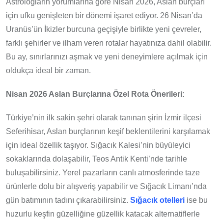
Astrologların yorumlarına göre Nisan 2026, Aslan burçları
için ufku genişleten bir dönemi işaret ediyor. 26 Nisan’da
Uranüs’ün İkizler burcuna geçişiyle birlikte yeni çevreler,
farklı şehirler ve ilham veren rotalar hayatınıza dahil olabilir.
Bu ay, sınırlarınızı aşmak ve yeni deneyimlere açılmak için
oldukça ideal bir zaman.
Nisan 2026 Aslan Burçlarına Özel Rota Önerileri:
Türkiye’nin ilk sakin şehri olarak tanınan şirin İzmir ilçesi
Seferihisar, Aslan burçlarının keşif beklentilerini karşılamak
için ideal özellik taşıyor. Sığacık Kalesi’nin büyüleyici
sokaklarında dolaşabilir, Teos Antik Kenti’nde tarihle
buluşabilirsiniz. Yerel pazarların canlı atmosferinde taze
ürünlerle dolu bir alışveriş yapabilir ve Sığacık Limanı’nda
gün batımının tadını çıkarabilirsiniz.
Sığacık otelleri
ise bu
huzurlu keşfin güzelliğine güzellik katacak alternatiflerle