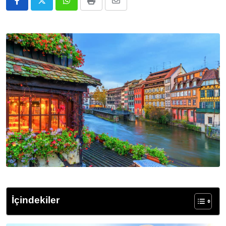
Whatsapp
Print
E-
Posta
ile
Paylaş
İçindekiler