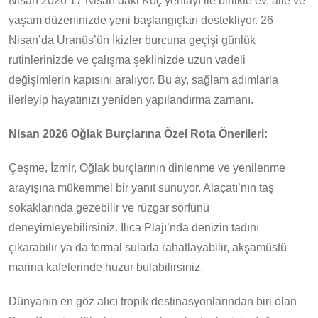
Nisan 2026 17 Nisan’daki Koç yeniayı ile birlikte ev, aile ve
yaşam düzeninizde yeni başlangıçları destekliyor. 26
Nisan’da Uranüs’ün İkizler burcuna geçişi günlük
rutinlerinizde ve çalışma şeklinizde uzun vadeli
değişimlerin kapısını aralıyor. Bu ay, sağlam adımlarla
ilerleyip hayatınızı yeniden yapılandırma zamanı.
Nisan 2026 Oğlak Burçlarına Özel Rota Önerileri:
Çeşme, İzmir, Oğlak burçlarının dinlenme ve yenilenme
arayışına mükemmel bir yanıt sunuyor. Alaçatı’nın taş
sokaklarında gezebilir ve rüzgar sörfünü
deneyimleyebilirsiniz. Ilıca Plajı’nda denizin tadını
çıkarabilir ya da termal sularla rahatlayabilir, akşamüstü
marina kafelerinde huzur bulabilirsiniz.
Dünyanın en göz alıcı tropik destinasyonlarından biri olan