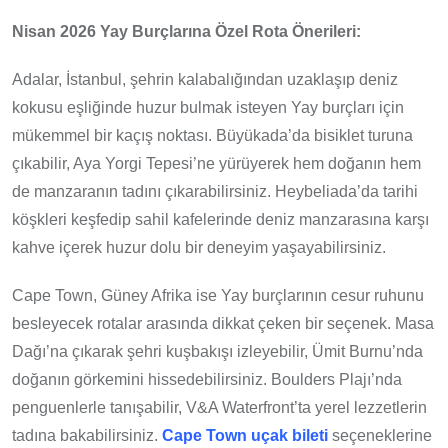
Nisan 2026 Yay Burçlarına Özel Rota Önerileri:
Adalar, İstanbul, şehrin kalabalığından uzaklaşıp deniz
kokusu eşliğinde huzur bulmak isteyen Yay burçları için
mükemmel bir kaçış noktası. Büyükada’da bisiklet turuna
çıkabilir, Aya Yorgi Tepesi’ne yürüyerek hem doğanın hem
de manzaranın tadını çıkarabilirsiniz. Heybeliada’da tarihi
köşkleri keşfedip sahil kafelerinde deniz manzarasına karşı
kahve içerek huzur dolu bir deneyim yaşayabilirsiniz.
Cape Town, Güney Afrika ise Yay burçlarının cesur ruhunu
besleyecek rotalar arasında dikkat çeken bir seçenek. Masa
Dağı’na çıkarak şehri kuşbakışı izleyebilir, Ümit Burnu’nda
doğanın görkemini hissedebilirsiniz. Boulders Plajı’nda
penguenlerle tanışabilir, V&A Waterfront’ta yerel lezzetlerin
tadına bakabilirsiniz.
Cape Town uçak bileti
seçeneklerine