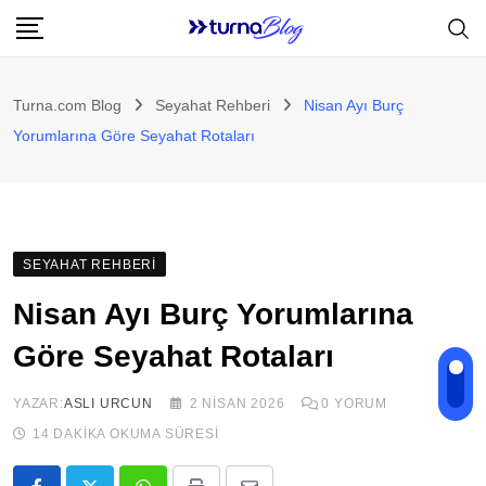
Skip
to
content
Turna.com Blog
Seyahat Rehberi
Nisan Ayı Burç
Yorumlarına Göre Seyahat Rotaları
SEYAHAT REHBERI
Nisan Ayı Burç Yorumlarına
Göre Seyahat Rotaları
YAZAR:
ASLI URCUN
2 NISAN 2026
0
YORUM
14 DAKIKA OKUMA SÜRESI