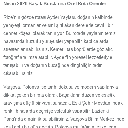
Nisan 2026 Başak Burçlarına Özel Rota Önerileri:
Rize’nin gözde rotası Ayder Yaylası, doğanın kalbinde,
yemyeşil ormanlar ve şırıl şırıl akan derelerle çevrili bir
cennet köşesi olarak tanınıyor. Bu rotada yaylanın temiz
havasında huzurlu yürüyüşler yapabilir, kaplıcalarda
stresten arınabilirsiniz. Kemerli taş köprülerde göz alıcı
fotoğraflara imza atabilir, Ayder’in yöresel lezzetleriyle
tanışabilir ve doğanın kucağında dinginliğin tadını
çıkarabilirsiniz.
Varşova, Polonya ise tarihi dokusu ve modern yapılarıyla
dikkat çeken bir rota olarak Başakların düzen ve estetik
arayışına güçlü bir yanıt sunacak. Eski Şehir Meydanı’ndaki
renkli binalarda geçmişe yolculuk yapabilir, Lazienki
Parkı’nda dinginlik bulabilirsiniz. Varşova Bilim Merkezi’nde
keşif dolu bir gün geçirip, Polonya mutfağının lezzetlerini