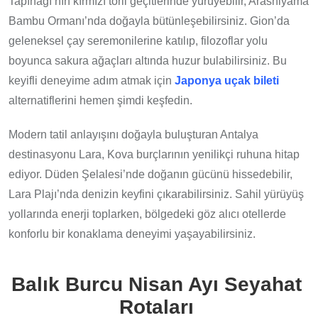
Tapınağı’nın kırmızı torii geçitlerinde yürüyebilir, Arashiyama
Bambu Ormanı’nda doğayla bütünleşebilirsiniz. Gion’da
geleneksel çay seremonilerine katılıp, filozoflar yolu
boyunca sakura ağaçları altında huzur bulabilirsiniz. Bu
keyifli deneyime adım atmak için
Japonya uçak bileti
alternatiflerini hemen şimdi keşfedin.
Modern tatil anlayışını doğayla buluşturan Antalya
destinasyonu Lara, Kova burçlarının yenilikçi ruhuna hitap
ediyor. Düden Şelalesi’nde doğanın gücünü hissedebilir,
Lara Plajı’nda denizin keyfini çıkarabilirsiniz. Sahil yürüyüş
yollarında enerji toplarken, bölgedeki göz alıcı otellerde
konforlu bir konaklama deneyimi yaşayabilirsiniz.
Balık Burcu Nisan Ayı Seyahat
Rotaları