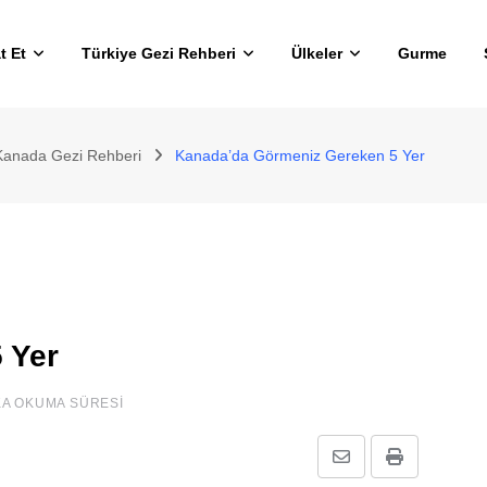
t Et
Türkiye Gezi Rehberi
Ülkeler
Gurme
Kanada Gezi Rehberi
Kanada’da Görmeniz Gereken 5 Yer
 Yer
KA OKUMA SÜRESI
E-
Print