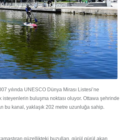
 2007 yılında UNESCO Dünya Mirası Listesi’ne
k isteyenlerin buluşma noktası oluyor. Ottawa şehrinde
lan bu kanal, yaklaşık 202 metre uzunluğa sahip.
kamaştıran güzellikteki buzulları, gürül gürül akan