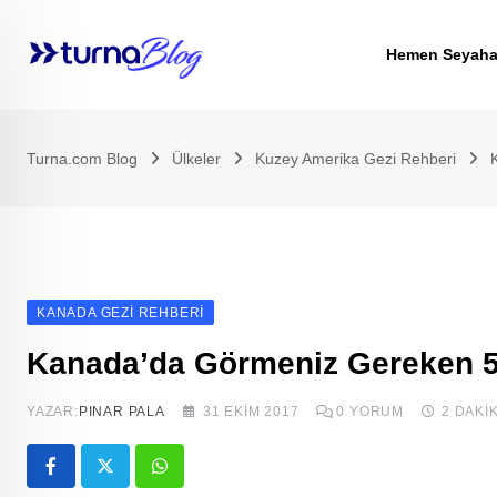
Skip
to
Hemen Seyaha
content
Turna.com Blog
Ülkeler
Kuzey Amerika Gezi Rehberi
KANADA GEZI REHBERI
Kanada’da Görmeniz Gereken 5
YAZAR:
PINAR PALA
31 EKIM 2017
0
YORUM
2 DAKI
Whatsapp