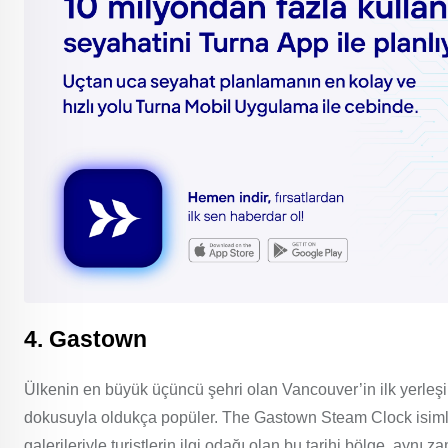
4. Gastown
Ülkenin en büyük üçüncü şehri olan Vancouver’in ilk yerleşi
dokusuyla oldukça popüler. The Gastown Steam Clock isimli b
galerileriyle turistlerin ilgi odağı olan bu tarihi bölge, ayn