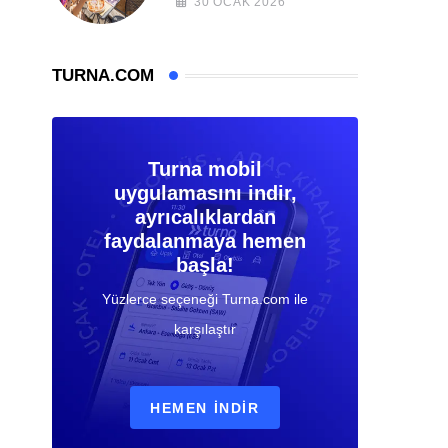
30 OCAK 2026
TURNA.COM
Turna mobil
uygulamasını indir,
ayrıcalıklardan
faydalanmaya hemen
başla!
Yüzlerce seçeneği Turna.com ile
karşılaştır
HEMEN İNDIR