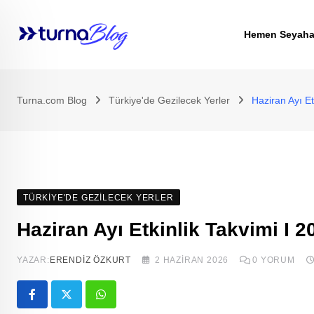
Skip
to
Hemen Seyaha
content
Turna.com Blog
Türkiye'de Gezilecek Yerler
Haziran Ayı Et
TÜRKIYE'DE GEZILECEK YERLER
Haziran Ayı Etkinlik Takvimi I 2
YAZAR:
ERENDIZ ÖZKURT
2 HAZIRAN 2026
0
YORUM
Whatsapp