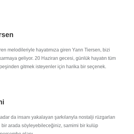
ersen
ren melodileriyle hayatımıza giren Yann Tiersen, bizi
ıkarmaya geliyor. 20 Haziran gecesi, günlük hayatın tüm
 peşinden gitmek isteyenler için harika bir seçenek.
ni
ar da insanı yakalayan şarkılarıyla nostalji rüzgarları
bir arada söyleyebileceğiniz, samimi bir kulüp
r perşembe planı.