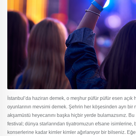
İstanbul’da haziran demek, o meşhur püfür püfür esen açık hav
oyunlarının mevsimi demek. Şehrin her köşesinden ayrı bir m
akşamüstü heyecanını başka hiçbir yerde bulamazsınız. Bu 
festival; dünya starlarından tiyatromuzun efsane isimlerine,
konserlerine kadar kimler kimler ağırlanıyor bir bilseniz. Eğe