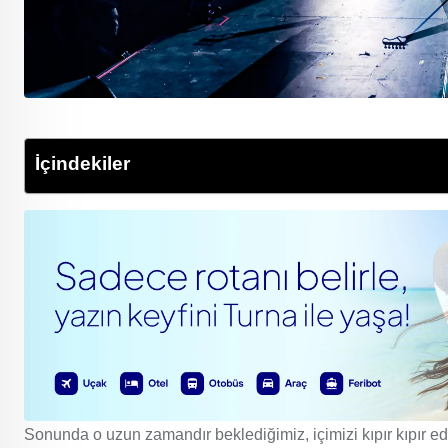
İçindekiler
Sonunda o uzun zamandır beklediğimiz, içimizi kıpır kıpır ede