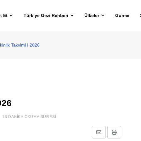
t Et
Türkiye Gezi Rehberi
Ülkeler
Gurme
kinlik Takvimi I 2026
026
13 DAKIKA OKUMA SÜRESI
E-
Print