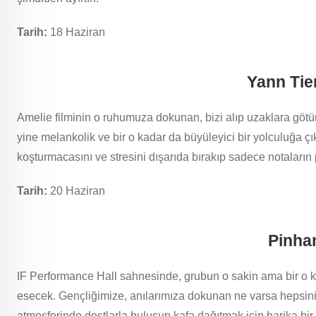
Tarih:
18 Haziran
Yann Ti
Amelie filminin o ruhumuza dokunan, bizi alıp uzaklara götü
yine melankolik ve bir o kadar da büyüleyici bir yolculuğa ç
koşturmacasını ve stresini dışarıda bırakıp sadece notaların
Tarih:
20 Haziran
Pinha
IF Performance Hall sahnesinde, grubun o sakin ama bir o kad
esecek. Gençliğimize, anılarımıza dokunan ne varsa hepsini 
atmosferinde dostlarla buluşup kafa dağıtmak için harika bi