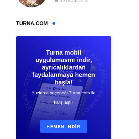
30 OCAK 2026
TURNA.COM
Turna mobil
uygulamasını indir,
ayrıcalıklardan
faydalanmaya hemen
başla!
Yüzlerce seçeneği Turna.com ile
karşılaştır
HEMEN İNDIR