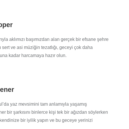
ooper
rıyla aklımızı başımızdan alan gerçek bir efsane şehre
bu sert ve asi müziğin tezatlığı, geceyi çok daha
nuna kadar harcamaya hazır olun.
rener
bul’da yaz mevsimini tam anlamıyla yaşamış
er bir şarkısını binlerce kişi tek bir ağızdan söylerken
endinize bir iyilik yapın ve bu geceye yerinizi