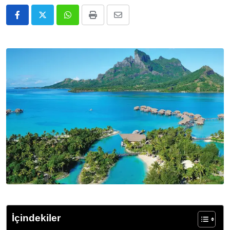
Whatsapp
Print
E-
Posta
ile
Paylaş
İçindekiler