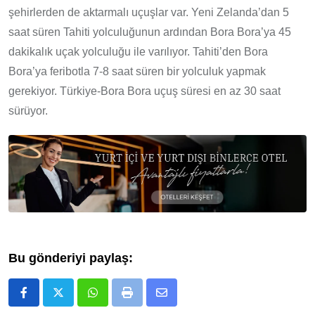
şehirlerden de aktarmalı uçuşlar var. Yeni Zelanda’dan 5
saat süren Tahiti yolculuğunun ardından Bora Bora’ya 45
dakikalık uçak yolculuğu ile varılıyor. Tahiti’den Bora
Bora’ya feribotla 7-8 saat süren bir yolculuk yapmak
gerekiyor. Türkiye-Bora Bora uçuş süresi en az 30 saat
sürüyor.
Bu gönderiyi paylaş:
Whatsapp
Print
E-