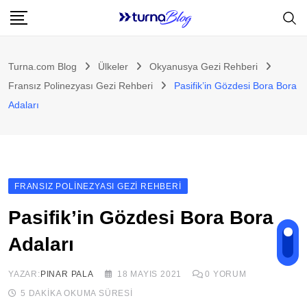
Skip
to
content
Turna.com Blog
Ülkeler
Okyanusya Gezi Rehberi
Fransız Polinezyası Gezi Rehberi
Pasifik’in Gözdesi Bora Bora
Adaları
FRANSIZ POLINEZYASI GEZI REHBERI
Pasifik’in Gözdesi Bora Bora
Adaları
YAZAR:
PINAR PALA
18 MAYIS 2021
0
YORUM
5 DAKIKA OKUMA SÜRESI