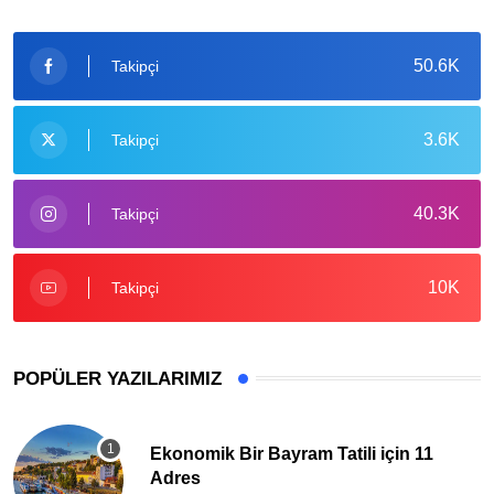
50.6K
Takipçi
3.6K
Takipçi
40.3K
Takipçi
10K
Takipçi
POPÜLER YAZILARIMIZ
Ekonomik Bir Bayram Tatili için 11
Adres