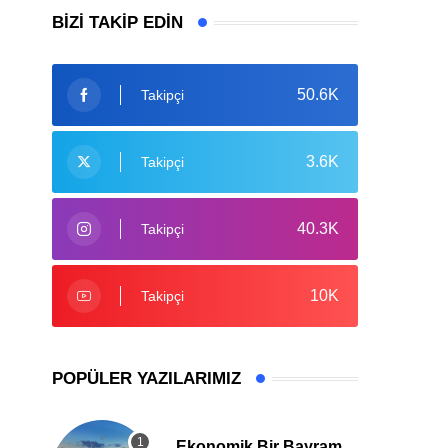
BIZI TAKIP EDIN
50.6K
Takipçi
3.6K
Takipçi
40.3K
Takipçi
10K
Takipçi
POPÜLER YAZILARIMIZ
Ekonomik Bir Bayram