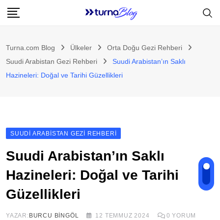
Skip
to
content
Turna.com Blog
Ülkeler
Orta Doğu Gezi Rehberi
Suudi Arabistan Gezi Rehberi
Suudi Arabistan’ın Saklı
Hazineleri: Doğal ve Tarihi Güzellikleri
SUUDI ARABISTAN GEZI REHBERI
Suudi Arabistan’ın Saklı
Hazineleri: Doğal ve Tarihi
Güzellikleri
YAZAR:
BURCU BINGÖL
12 TEMMUZ 2024
0
YORUM