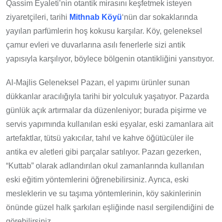
Qassim Eyaleti’nin otantik mirasını keşfetmek isteyen
ziyaretçileri, tarihi
Mithnab Köyü
‘nün dar sokaklarında
yayılan parfümlerin hoş kokusu karşılar. Köy, geleneksel
çamur evleri ve duvarlarına asılı fenerlerle sizi antik
yapısıyla karşılıyor, böylece bölgenin otantikliğini yansıtıyor.
Al-Majlis Geleneksel Pazarı, el yapımı ürünler sunan
dükkanlar aracılığıyla tarihi bir yolculuk yaşatıyor. Pazarda
günlük açık artırmalar da düzenleniyor; burada pişirme ve
servis yapımında kullanılan eski eşyalar, eski zamanlara ait
artefaktlar, tütsü yakıcılar, tahıl ve kahve öğütücüler ile
antika ev aletleri gibi parçalar satılıyor. Pazarı gezerken,
“Kuttab” olarak adlandırılan okul zamanlarında kullanılan
eski eğitim yöntemlerini öğrenebilirsiniz. Ayrıca, eski
mesleklerin ve su taşıma yöntemlerinin, köy sakinlerinin
önünde güzel halk şarkıları eşliğinde nasıl sergilendiğini de
görebilirsiniz.