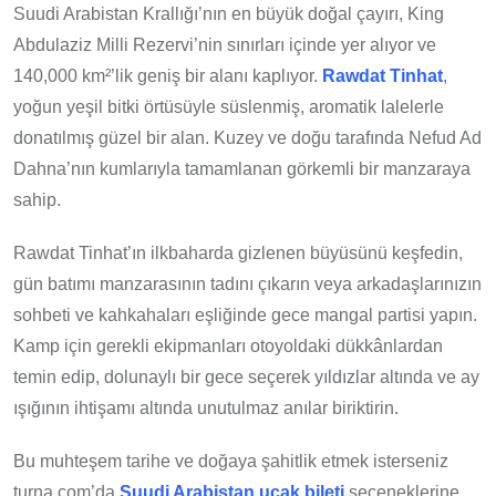
Suudi Arabistan Krallığı’nın en büyük doğal çayırı, King
Abdulaziz Milli Rezervi’nin sınırları içinde yer alıyor ve
140,000 km²’lik geniş bir alanı kaplıyor.
Rawdat Tinhat
,
yoğun yeşil bitki örtüsüyle süslenmiş, aromatik lalelerle
donatılmış güzel bir alan. Kuzey ve doğu tarafında Nefud Ad
Dahna’nın kumlarıyla tamamlanan görkemli bir manzaraya
sahip.
Rawdat Tinhat’ın ilkbaharda gizlenen büyüsünü keşfedin,
gün batımı manzarasının tadını çıkarın veya arkadaşlarınızın
sohbeti ve kahkahaları eşliğinde gece mangal partisi yapın.
Kamp için gerekli ekipmanları otoyoldaki dükkânlardan
temin edip, dolunaylı bir gece seçerek yıldızlar altında ve ay
ışığının ihtişamı altında unutulmaz anılar biriktirin.
Bu muhteşem tarihe ve doğaya şahitlik etmek isterseniz
turna.com’da
Suudi Arabistan uçak bileti
seçeneklerine