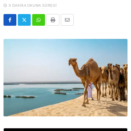
9 DAKIKA OKUMA SÜRESI
Whatsapp
Print
E-
Posta
ile
Paylaş