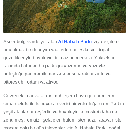
Aseer bölgesinde yer alan
Al Habala Parkı
, ziyaretçilere
unutulmaz bir deneyim vaat eden nefes kesici doğal
güzellikleriyle büyüleyici bir cazibe merkezi. Yüksek bir
rakımda bulunan bu park, gökyüzünün yeryüzüyle
buluştuğu panoramik manzaralar sunarak huzurlu ve
pitoresk bir ortam yaratıyor.
Çevredeki manzaraların muhteşem hava görünümlerini
sunan teleferik ile heyecan verici bir yolculuğa çıkın. Parkın
yeşil alanlarını keşfedin ve büyüleyici atmosferi daha da
zenginleştiren gizli şelaleleri bulun. İster huzur arayan ister
macera dolu bir gün isteyenler için Al Habala Parkı, doğal