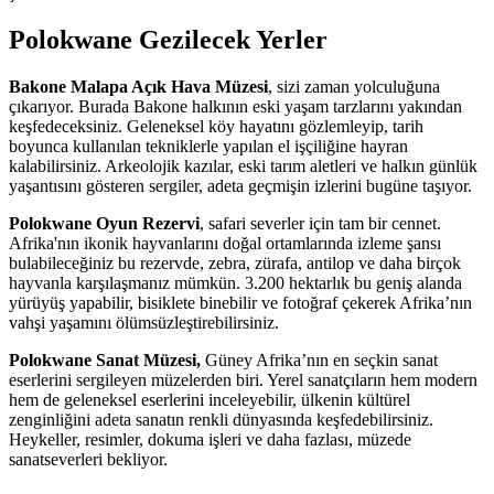
Polokwane Gezilecek Yerler
Bakone Malapa Açık Hava Müzesi
, sizi zaman yolculuğuna
çıkarıyor. Burada Bakone halkının eski yaşam tarzlarını yakından
keşfedeceksiniz. Geleneksel köy hayatını gözlemleyip, tarih
boyunca kullanılan tekniklerle yapılan el işçiliğine hayran
kalabilirsiniz. Arkeolojik kazılar, eski tarım aletleri ve halkın günlük
yaşantısını gösteren sergiler, adeta geçmişin izlerini bugüne taşıyor.
Polokwane Oyun Rezervi
, safari severler için tam bir cennet.
Afrika'nın ikonik hayvanlarını doğal ortamlarında izleme şansı
bulabileceğiniz bu rezervde, zebra, zürafa, antilop ve daha birçok
hayvanla karşılaşmanız mümkün. 3.200 hektarlık bu geniş alanda
yürüyüş yapabilir, bisiklete binebilir ve fotoğraf çekerek Afrika’nın
vahşi yaşamını ölümsüzleştirebilirsiniz.
Polokwane Sanat Müzesi,
Güney Afrika’nın en seçkin sanat
eserlerini sergileyen müzelerden biri. Yerel sanatçıların hem modern
hem de geleneksel eserlerini inceleyebilir, ülkenin kültürel
zenginliğini adeta sanatın renkli dünyasında keşfedebilirsiniz.
Heykeller, resimler, dokuma işleri ve daha fazlası, müzede
sanatseverleri bekliyor.