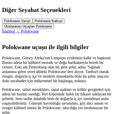
Diğer Seyahat Seçenekleri
Polokwane Varışlı
Polokwane Kalkışlı
Uluslararası Uçuşları Polokwane
İstanbul → Polokwane
Polokwane uçuşu ile ilgili bilgiler
Polokwane, Güney Afrika'nın Limpopo eyaletinin kalbi ve başkenti.
Burası adeta bir kültürel mozaik ve doğa harikalarıyla bezeli bir
cennet. Eski adı Pietersburg olan bu şirin şehir, adını ‘Sığınak’
anlamına gelen yerel dildeki Polokwane’den alıyor. Tarihsel olarak
zengin, doğayla iç içe ve modern olanaklarla dolu bu şehir, macera
dolu seyahatler için mükemmel bir başlangıç noktası.
Polokwane, safari meraklıları, sanat aşıkları ve kültür gezginleri için
adeta bir hazine sandığı. Her köşesinde farklı bir hikaye saklayan bu
şehirde, hem tarihe dalabilir hem de doğayla iç içe unutulmaz anlar
yaşayabilirsiniz. Güneşin kavurduğu savanaları, göz alıcı sanatı ve
zengin kültürel mirası ile Polokwane, sıkıcılığa yer bırakmayan bir
şehir.