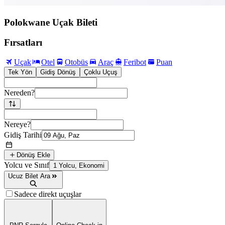
Polokwane Uçak Bileti
Fırsatları
Uçak
Otel
Otobüs
Araç
Feribot
Puan
Tek Yön
Gidiş Dönüş
Çoklu Uçuş
Nereden?
Nereye?
Gidiş Tarihi
Dönüş Ekle
Yolcu ve Sınıf
1 Yolcu, Ekonomi
Ucuz Bilet Ara
Sadece direkt uçuşlar