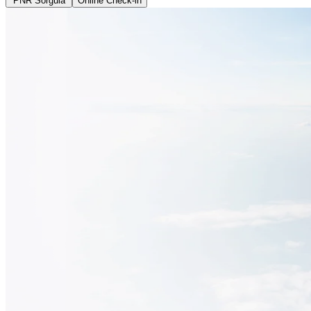
PNR Sorgula
Online Check‑in