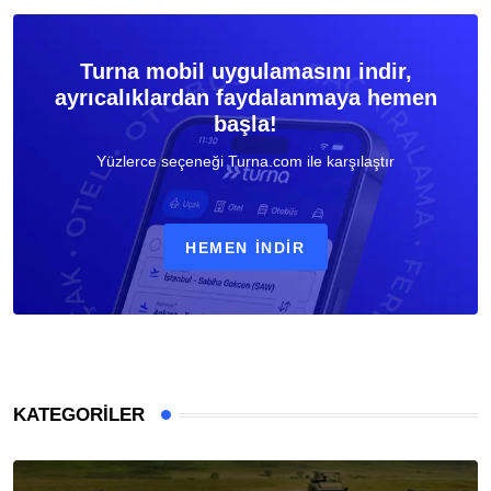
Turna mobil uygulamasını indir,
ayrıcalıklardan faydalanmaya hemen
başla!
Yüzlerce seçeneği Turna.com ile karşılaştır
HEMEN İNDIR
KATEGORILER