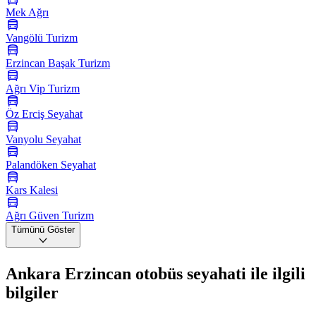
Mek Ağrı
Vangölü Turizm
Erzincan Başak Turizm
Ağrı Vip Turizm
Öz Erciş Seyahat
Vanyolu Seyahat
Palandöken Seyahat
Kars Kalesi
Ağrı Güven Turizm
Tümünü Göster
Ankara Erzincan otobüs seyahati ile ilgili
bilgiler