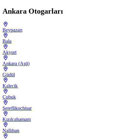
Ankara Otogarları
Beypazarı
Bala
Akyurt
Ankara (Aşti)
Güdül
Kalecik
Çubuk
Şereflikoçhisar
Kızılcahamam
Nallıhan