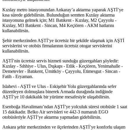
Kızılay metro istasyonundan Ankaray’a aktarma yaparak AŞTİ’ye
kısa sürede gidebilirsin. Bulunduğun semtten Kızılay aktarma
istasyonuna gelmek için; M1 Batıkent - Kızılay, M2 Çayyolu -
Kızılay, M3 Batıkent - Sincan, M4 Keçiören - AKM hatlarını
kullanabilirsin.
Şehir merkezinden AŞTİ’ye ücretsiz bir şekilde ulaşmak için AŞTİ
servislerini ve otobüs firmalarının ücretsiz otogar servislerini
kullanabilirsin.
AŞTİ’nin ücretsiz servis hizmeti sunduğu güzergahları şöyledir:
Kızılay - Sıhhiye - Ulus, Dışkapı - Etlik - Keçiören, Yenimahalle -
Demetevler - Batıkent, Ümitköy - Çayyolu, Etimesgut - Sincan -
Fatih - Eryaman.
Islahevi - AŞTİ ve Ulus - Eskişehir Yolu güzergahlarında sefer
düzenleyen dolmuşlara binerek Armada durağında indiğinde
AŞTİ’ye 10 dakikalık bir yürüme mesafesiyle ulaşabilirsin.
Esenboğa Havalimanı’ndan AŞTİ’ye yolculuk süresi otobüsle 1 saat
15 dakikadır. Belko Air servisleri ve 442-3 numaralı EGO
otobüsleriyle AŞTİ’ye aktarma yapmadan gidebilirsin.
Ankara şehir merkezinden ve ilçelerinden AŞTİ’ye konforlu ulaşım