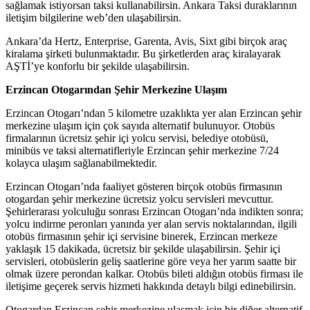
sağlamak istiyorsan taksi kullanabilirsin. Ankara Taksi duraklarının
iletişim bilgilerine web’den ulaşabilirsin.
Ankara’da Hertz, Enterprise, Garenta, Avis, Sixt gibi birçok araç
kiralama şirketi bulunmaktadır. Bu şirketlerden araç kiralayarak
AŞTİ’ye konforlu bir şekilde ulaşabilirsin.
Erzincan Otogarından Şehir Merkezine Ulaşım
Erzincan Otogarı’ndan 5 kilometre uzaklıkta yer alan Erzincan şehir
merkezine ulaşım için çok sayıda alternatif bulunuyor. Otobüs
firmalarının ücretsiz şehir içi yolcu servisi, belediye otobüsü,
minibüs ve taksi alternatifleriyle Erzincan şehir merkezine 7/24
kolayca ulaşım sağlanabilmektedir.
Erzincan Otogarı’nda faaliyet gösteren birçok otobüs firmasının
otogardan şehir merkezine ücretsiz yolcu servisleri mevcuttur.
Şehirlerarası yolculuğu sonrası Erzincan Otogarı’nda indikten sonra;
yolcu indirme peronları yanında yer alan servis noktalarından, ilgili
otobüs firmasının şehir içi servisine binerek, Erzincan merkeze
yaklaşık 15 dakikada, ücretsiz bir şekilde ulaşabilirsin. Şehir içi
servisleri, otobüslerin geliş saatlerine göre veya her yarım saatte bir
olmak üzere perondan kalkar. Otobüs bileti aldığın otobüs firması ile
iletişime geçerek servis hizmeti hakkında detaylı bilgi edinebilirsin.
Otogardan Erzincan şehir merkezine ulaşmak için bir diğer alternatif