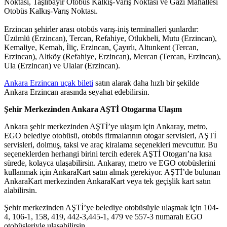
Noktası, Taşlıbayır Otobüs Kalkış-Varış Noktası ve Gazi Mahallesi
Otobüs Kalkış-Varış Noktası.
Erzincan şehirler arası otobüs varış-iniş terminalleri şunlardır:
Üzümlü (Erzincan), Tercan, Refahiye, Otlukbeli, Mutu (Erzincan),
Kemaliye, Kemah, İliç, Erzincan, Çayırlı, Altunkent (Tercan,
Erzincan), Altköy (Refahiye, Erzincan), Mercan (Tercan, Erzincan),
Ula (Erzincan) ve Ulalar (Erzincan).
Ankara Erzincan uçak bileti
satın alarak daha hızlı bir şekilde
Ankara Erzincan arasında seyahat edebilirsin.
Şehir Merkezinden Ankara AŞTİ Otogarına Ulaşım
Ankara şehir merkezinden AŞTİ’ye ulaşım için Ankaray, metro,
EGO belediye otobüsü, otobüs firmalarının otogar servisleri, AŞTİ
servisleri, dolmuş, taksi ve araç kiralama seçenekleri mevcuttur. Bu
seçeneklerden herhangi birini tercih ederek AŞTİ Otogarı’na kısa
sürede, kolayca ulaşabilirsin. Ankaray, metro ve EGO otobüslerini
kullanmak için AnkaraKart satın almak gerekiyor. AŞTİ’de bulunan
AnkaraKart merkezinden AnkaraKart veya tek geçişlik kart satın
alabilirsin.
Şehir merkezinden AŞTİ’ye belediye otobüsüyle ulaşmak için 104-
4, 106-1, 158, 419, 442-3,445-1, 479 ve 557-3 numaralı EGO
otobüsleriyle ulaşabilirsin.