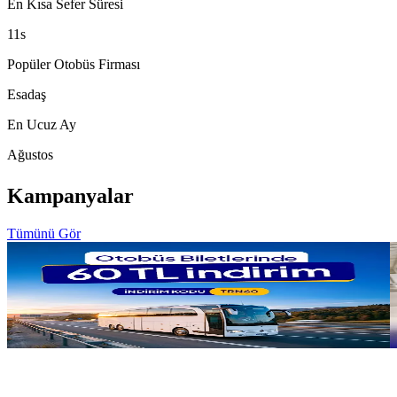
En Kısa Sefer Süresi
11s
Popüler Otobüs Firması
Esadaş
En Ucuz Ay
Ağustos
Kampanyalar
Tümünü Gör
1000 TL Üstü Sepette 60 TL İndirim
O
5 gün kaldı
5
Keşfet
K