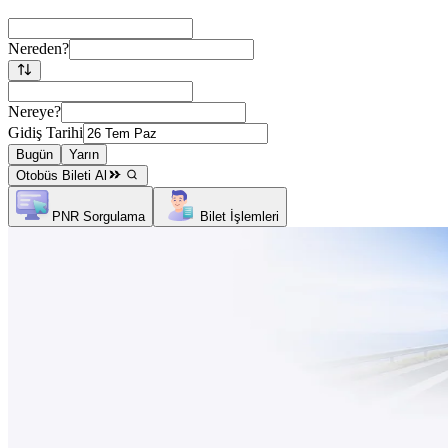
Nereden?
Nereye?
Gidiş Tarihi
Bugün
Yarın
Otobüs Bileti Al
PNR Sorgulama
Bilet İşlemleri