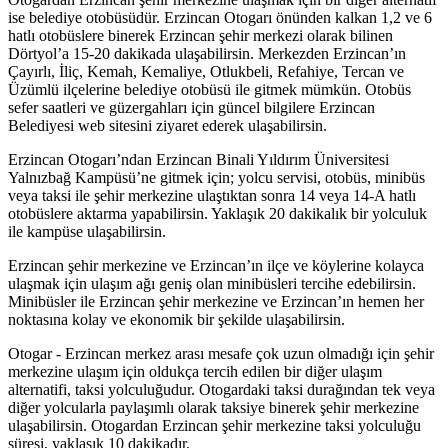
ise belediye otobüsüdür. Erzincan Otogarı önünden kalkan 1,2 ve 6
hatlı otobüslere binerek Erzincan şehir merkezi olarak bilinen
Dörtyol’a 15-20 dakikada ulaşabilirsin. Merkezden Erzincan’ın
Çayırlı, İliç, Kemah, Kemaliye, Otlukbeli, Refahiye, Tercan ve
Üzümlü ilçelerine belediye otobüsü ile gitmek mümkün. Otobüs
sefer saatleri ve güzergahları için güncel bilgilere Erzincan
Belediyesi web sitesini ziyaret ederek ulaşabilirsin.
Erzincan Otogarı’ndan Erzincan Binali Yıldırım Üniversitesi
Yalnızbağ Kampüsü’ne gitmek için; yolcu servisi, otobüs, minibüs
veya taksi ile şehir merkezine ulaştıktan sonra 14 veya 14-A hatlı
otobüslere aktarma yapabilirsin. Yaklaşık 20 dakikalık bir yolculuk
ile kampüse ulaşabilirsin.
Erzincan şehir merkezine ve Erzincan’ın ilçe ve köylerine kolayca
ulaşmak için ulaşım ağı geniş olan minibüsleri tercihe edebilirsin.
Minibüsler ile Erzincan şehir merkezine ve Erzincan’ın hemen her
noktasına kolay ve ekonomik bir şekilde ulaşabilirsin.
Otogar - Erzincan merkez arası mesafe çok uzun olmadığı için şehir
merkezine ulaşım için oldukça tercih edilen bir diğer ulaşım
alternatifi, taksi yolculuğudur. Otogardaki taksi durağından tek veya
diğer yolcularla paylaşımlı olarak taksiye binerek şehir merkezine
ulaşabilirsin. Otogardan Erzincan şehir merkezine taksi yolculuğu
süresi, yaklaşık 10 dakikadır.