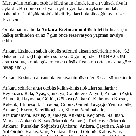
Mart
ayları
Ankara
otobüs bileti satın almak için en yüksek fiyatlı
aylardır. Bu dönemde fiyatlar yılın geri kalan aylarından daha
pahalıdır. En düşük otobüs bileti fiyatları bulabileceğin aylar ise:
Erzincan
.
Ortalamanın altında
Ankara
Erzincan
otobüs bileti
bulmak için
kalkış tarihinden en az
7
gün önce rezervasyon yapman tavsiye
edilir.
Ankara
Erzincan
sabah
otobüs seferleri
akşam
seferlerine göre %
2
daha ucuzdur. (Bugünden sonraki 30 gün içinde TURNA.COM
arama sonuçlarında gösterilen en düşük fiyatların ortalamasına göre
hesaplandı.)
Ankara
Erzincan
arasındaki en kısa otobüs seferi
9 saat
sürmektedir.
Ankara şehirler arası otobüs kalkış-biniş noktaları şunlardır :
Beypazarı, Bala, Ayaş, Çankaya, Çamlıdere, Akyurt, Ankara (Aşti),
Altındağ, Haymana, Güdül, Gölbaşı (Ankara), Kahraman Kazan,
Kalecik, Etimesgut, Elmadağ, Çubuk, Gimat Kavşağı (Yenimahalle,
Ankara), Evren, Şereflikoçhisar, Sincan, Yenimahalle,
Kızılcahamam, Kızılay (Çankaya, Ankara), Keçiören, Nallıhan,
Mamak (Ankara), Kayaş (Mamak, Ankara), Tuzluçayır (Mamak,
Ankara), Pursaklar, Söğütözü (Ankara), Ankara, Çayırhan, Ankara
Yol Otobüs Kalkış-Varış Noktası, Temelli Otobüs Kalkış-Varış