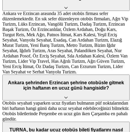
Ankara ve Erzincan arasında 35 adet otobüs firması sefer
düzenlemektedir. En sık sefer düzenleyen otobüs firmaları, Ağrı Vip
Turizm, Lüks Erzincan, Vangölü Turizm, Dadaş Turizm, Erzincan
Başak Turizm, Öz Erzincanlılar, Özlem Ardahan, Doğu Kars,
Turgut Reis, Mek Ağrı, Patnos İtimat, Kars Kalesi, Yeşil Erciş
Seyahat, Vanyolu Seyahat, Esadaş, Can Ardahan Turizm, Elazığ
Murat Turizm, Yeni Barış Turizm, Metro Turizm, Bizim Iğdır
Seyahat, Iğdırlı Turizm, Aras Seyahat, Palandöken Seyahat, Nur
Ardahan Posof, Öz Erciş Seyahat, Sıla Ardahan Kalesi, Özlem Van
Turizm, Lider Vip Travel, Has Ağrılı Turizm, Ağrı Güven Turizm,
Yeni Erciş İtimat, Öz Dadaş Turizm, Can Erzurum Turizm, Lider
Van Seyahat ve Serhat Vanyolu Turizm.
Ankara şehrinden Erzincan şehrine otobüsle gitmek
için haftanın en ucuz günü hangisidir?
Otobüs seyahati yaparken ucuz fiyatları bulmanın püf noktalarından
biri haftanın hangi günü daha ucuz seyahat edebileceğinizi bilmektir.
Otobüs biletlerinde Perşembe en ucuz gün iken Çarşamba en pahalı
gündür.
TURNA, bu kadar ucuz otobüs bileti fiyatlarını nasıl