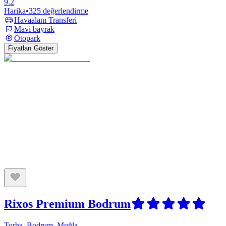
9.2
Harika
•
325 değerlendirme
Havaalanı Transferi
Mavi bayrak
Otopark
Fiyatları Göster
Rixos Premium Bodrum
Torba, Bodrum, Muğla