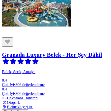
Granada Luxury Belek - Her Şey Dâhil
Belek, Serik, Antalya
8.4
Çok İyi
•
306 değerlendirme
8.4
Çok İyi
•
306 değerlendirme
Havaalanı Transferi
Otopark
Elektrikli şarj ist.