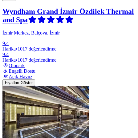
Wyndham Grand İzmir Özdilek Thermal
and Spa
İzmir Merkez, Balçova, İzmir
9.4
Harika
•
1017 değerlendirme
9.4
Harika
•
1017 değerlendirme
Otopark
Engelli Dostu
Açık Havuz
Fiyatları Göster