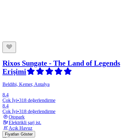
Rixos Sungate - The Land of Legends
Erişimi
Beldibi, Kemer, Antalya
8.4
Çok İyi
•
318 değerlendirme
8.4
Çok İyi
•
318 değerlendirme
Otopark
Elektrikli şarj ist.
Açık Havuz
Fiyatları Göster