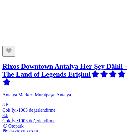
Rixos Downtown Antalya Her Şey Dâhil -
The Land of Legends Erişimi
Antalya Merkez, Muratpaşa, Antalya
8.6
Çok İyi
•
1003 değerlendirme
8.6
Çok İyi
•
1003 değerlendirme
Otopark
Elektrikli şarj ist.