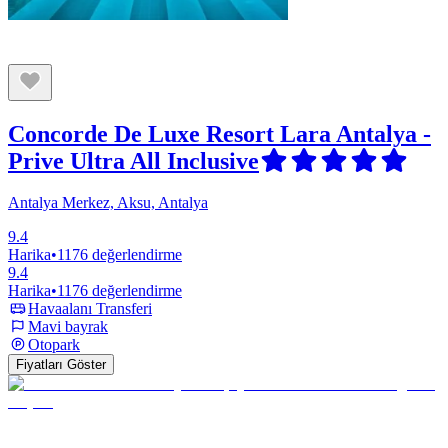
Concorde De Luxe Resort Lara Antalya -
Prive Ultra All Inclusive
Antalya Merkez, Aksu, Antalya
9.4
Harika
•
1176 değerlendirme
9.4
Harika
•
1176 değerlendirme
Havaalanı Transferi
Mavi bayrak
Otopark
Fiyatları Göster