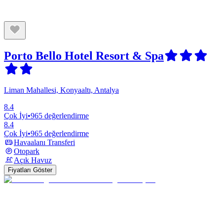
Porto Bello Hotel Resort & Spa
Liman Mahallesi, Konyaaltı, Antalya
8.4
Çok İyi
•
965 değerlendirme
8.4
Çok İyi
•
965 değerlendirme
Havaalanı Transferi
Otopark
Açık Havuz
Fiyatları Göster