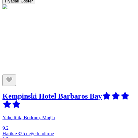
Fiyatları Göster
Kempinski Hotel Barbaros Bay
Yalıçiftlik, Bodrum, Muğla
9.2
Harika
•
325 değerlendirme