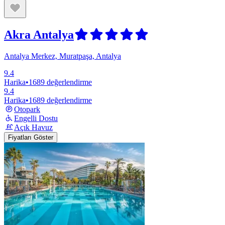
Akra Antalya
Antalya Merkez, Muratpaşa, Antalya
9.4
Harika
•
1689 değerlendirme
9.4
Harika
•
1689 değerlendirme
Otopark
Engelli Dostu
Açık Havuz
Fiyatları Göster