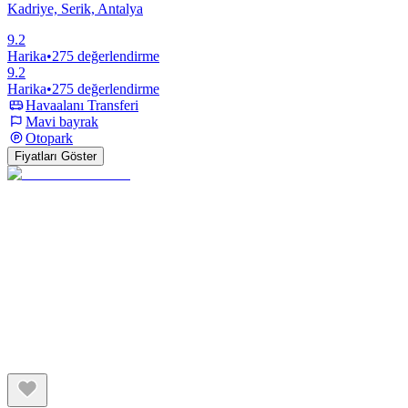
Kadriye, Serik, Antalya
9.2
Harika
•
275 değerlendirme
9.2
Harika
•
275 değerlendirme
Havaalanı Transferi
Mavi bayrak
Otopark
Fiyatları Göster