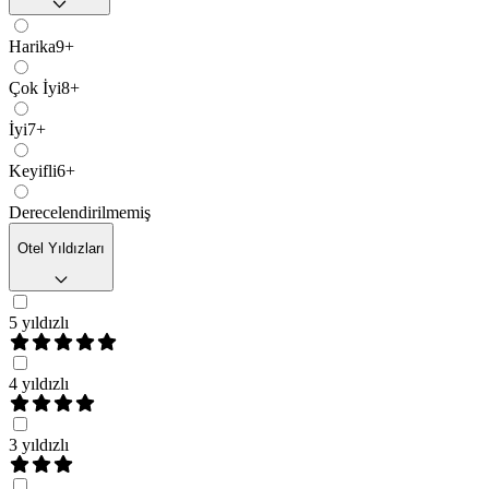
Harika
9+
Çok İyi
8+
İyi
7+
Keyifli
6+
Derecelendirilmemiş
Otel Yıldızları
5 yıldızlı
4 yıldızlı
3 yıldızlı