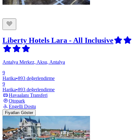
Liberty Hotels Lara - All Inclusive
Antalya Merkez, Aksu, Antalya
9
Harika
•
893 değerlendirme
9
Harika
•
893 değerlendirme
Havaalanı Transferi
Otopark
Engelli Dostu
Fiyatları Göster