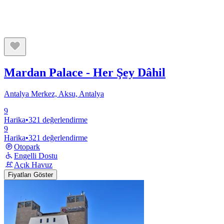
Mardan Palace - Her Şey Dâhil
Antalya Merkez, Aksu, Antalya
9
Harika
•
321 değerlendirme
9
Harika
•
321 değerlendirme
Otopark
Engelli Dostu
Açık Havuz
Fiyatları Göster