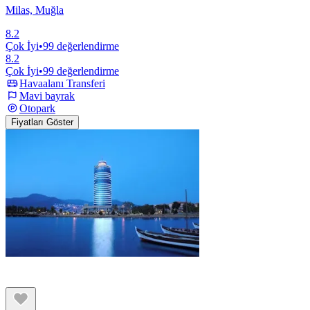
Milas, Muğla
8.2
Çok İyi
•
99 değerlendirme
8.2
Çok İyi
•
99 değerlendirme
Havaalanı Transferi
Mavi bayrak
Otopark
Fiyatları Göster