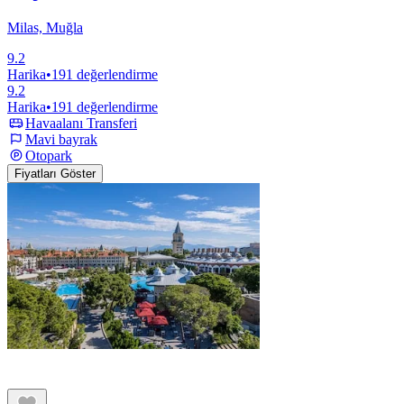
Milas, Muğla
9.2
Harika
•
191 değerlendirme
9.2
Harika
•
191 değerlendirme
Havaalanı Transferi
Mavi bayrak
Otopark
Fiyatları Göster