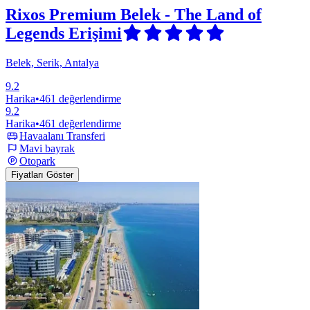
Rixos Premium Belek - The Land of
Legends Erişimi
Belek, Serik, Antalya
9.2
Harika
•
461 değerlendirme
9.2
Harika
•
461 değerlendirme
Havaalanı Transferi
Mavi bayrak
Otopark
Fiyatları Göster