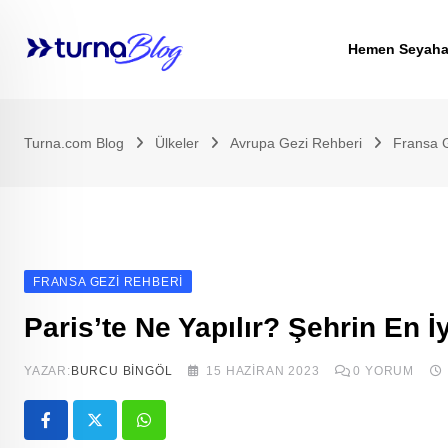
Skip
to
Hemen Seyaha
content
Turna.com Blog
Ülkeler
Avrupa Gezi Rehberi
Fransa 
FRANSA GEZI REHBERI
Paris’te Ne Yapılır? Şehrin En İ
YAZAR:
BURCU BINGÖL
15 HAZIRAN 2023
0
YORUM
Whatsapp