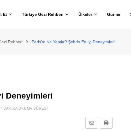
t Et
Türkiye Gezi Rehberi
Ülkeler
Gurme
Gezi Rehberi
Paris’te Ne Yapılır? Şehrin En İyi Deneyimleri
yi Deneyimleri
7 DAKIKA OKUMA SÜRESI
E-
Print