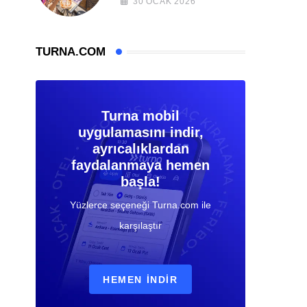
30 OCAK 2026
TURNA.COM
Turna mobil
uygulamasını indir,
ayrıcalıklardan
faydalanmaya hemen
başla!
Yüzlerce seçeneği Turna.com ile
karşılaştır
HEMEN İNDIR