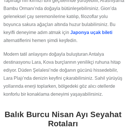
Tapınağı’nın kırmızı torii geçitlerinde yürüyebilir, Arashiyama
Bambu Ormanı’nda doğayla bütünleşebilirsiniz. Gion’da
geleneksel çay seremonilerine katılıp, filozoflar yolu
boyunca sakura ağaçları altında huzur bulabilirsiniz. Bu
keyifli deneyime adım atmak için
Japonya uçak bileti
alternatiflerini hemen şimdi keşfedin.
Modern tatil anlayışını doğayla buluşturan Antalya
destinasyonu Lara, Kova burçlarının yenilikçi ruhuna hitap
ediyor. Düden Şelalesi’nde doğanın gücünü hissedebilir,
Lara Plajı’nda denizin keyfini çıkarabilirsiniz. Sahil yürüyüş
yollarında enerji toplarken, bölgedeki göz alıcı otellerde
konforlu bir konaklama deneyimi yaşayabilirsiniz.
Balık Burcu Nisan Ayı Seyahat
Rotaları