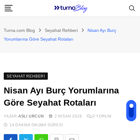
Skip
to
content
Turna.com Blog
Seyahat Rehberi
Nisan Ayı Burç
Yorumlarına Göre Seyahat Rotaları
SEYAHAT REHBERI
Nisan Ayı Burç Yorumlarına
Göre Seyahat Rotaları
YAZAR:
ASLI URCUN
2 NISAN 2026
0
YORUM
14 DAKIKA OKUMA SÜRESI