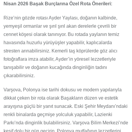
Nisan 2026 Başak Burçlarına Özel Rota Önerileri:
Rize’nin gözde rotası Ayder Yaylası, doğanın kalbinde,
yemyeşil ormanlar ve şırıl şırıl akan derelerle çevrili bir
cennet köşesi olarak tanınıyor. Bu rotada yaylanın temiz
havasında huzurlu yürüyüşler yapabilir, kaplıcalarda
stresten arınabilirsiniz. Kemerli taş köprülerde göz alıcı
fotoğraflara imza atabilir, Ayder’in yöresel lezzetleriyle
tanışabilir ve doğanın kucağında dinginliğin tadını
çıkarabilirsiniz.
Varşova, Polonya ise tarihi dokusu ve modern yapılarıyla
dikkat çeken bir rota olarak Başakların düzen ve estetik
arayışına güçlü bir yanıt sunacak. Eski Şehir Meydanı’ndaki
renkli binalarda geçmişe yolculuk yapabilir, Lazienki
Parkı’nda dinginlik bulabilirsiniz. Varşova Bilim Merkezi’nde
keşif dolu bir gün geçirip, Polonya mutfağının lezzetlerini