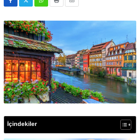
Whatsapp
Print
E-
Posta
ile
Paylaş
İçindekiler