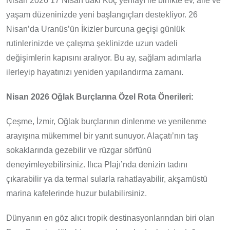
Nisan 2026 17 Nisan’daki Koç yeniayı ile birlikte ev, aile ve
yaşam düzeninizde yeni başlangıçları destekliyor. 26
Nisan’da Uranüs’ün İkizler burcuna geçişi günlük
rutinlerinizde ve çalışma şeklinizde uzun vadeli
değişimlerin kapısını aralıyor. Bu ay, sağlam adımlarla
ilerleyip hayatınızı yeniden yapılandırma zamanı.
Nisan 2026 Oğlak Burçlarına Özel Rota Önerileri:
Çeşme, İzmir, Oğlak burçlarının dinlenme ve yenilenme
arayışına mükemmel bir yanıt sunuyor. Alaçatı’nın taş
sokaklarında gezebilir ve rüzgar sörfünü
deneyimleyebilirsiniz. Ilıca Plajı’nda denizin tadını
çıkarabilir ya da termal sularla rahatlayabilir, akşamüstü
marina kafelerinde huzur bulabilirsiniz.
Dünyanın en göz alıcı tropik destinasyonlarından biri olan