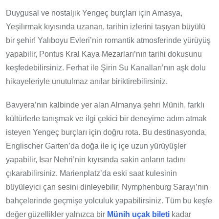
Duygusal ve nostaljik Yengeç burçları için Amasya,
Yeşilırmak kıyısında uzanan, tarihin izlerini taşıyan büyülü
bir şehir! Yalıboyu Evleri’nin romantik atmosferinde yürüyüş
yapabilir, Pontus Kral Kaya Mezarları’nın tarihi dokusunu
keşfedebilirsiniz. Ferhat ile Şirin Su Kanalları’nın aşk dolu
hikayeleriyle unutulmaz anılar biriktirebilirsiniz.
Bavyera’nın kalbinde yer alan Almanya şehri Münih, farklı
kültürlerle tanışmak ve ilgi çekici bir deneyime adım atmak
isteyen Yengeç burçları için doğru rota. Bu destinasyonda,
Englischer Garten’da doğa ile iç içe uzun yürüyüşler
yapabilir, Isar Nehri’nin kıyısında sakin anların tadını
çıkarabilirsiniz. Marienplatz’da eski saat kulesinin
büyüleyici çan sesini dinleyebilir, Nymphenburg Sarayı’nın
bahçelerinde geçmişe yolculuk yapabilirsiniz. Tüm bu keşfe
değer güzellikler yalnızca bir
Münih uçak bileti
kadar