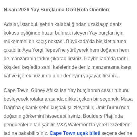
Nisan 2026 Yay Burçlarına Özel Rota Önerileri:
Adalar, İstanbul, şehrin kalabalığından uzaklaşıp deniz
kokusu eşliğinde huzur bulmak isteyen Yay burçları için
mükemmel bir kaçış noktası. Büyükada’da bisiklet turuna
çıkabilir, Aya Yorgi Tepesi’ne yürüyerek hem doğanın hem
de manzaranın tadını çıkarabilirsiniz. Heybeliada’da tarihi
köşkleri keşfedip sahil kafelerinde deniz manzarasına karşı
kahve içerek huzur dolu bir deneyim yaşayabilirsiniz.
Cape Town, Güney Afrika ise Yay burçlarının cesur ruhunu
besleyecek rotalar arasında dikkat çeken bir seçenek. Masa
Dağı’na çıkarak şehri kuşbakışı izleyebilir, Ümit Burnu’nda
doğanın görkemini hissedebilirsiniz. Boulders Plajı’nda
penguenlerle tanışabilir, V&A Waterfront’ta yerel lezzetlerin
tadına bakabilirsiniz.
Cape Town uçak bileti
seçeneklerine