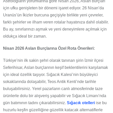
Astrologların yorumlarına göre Nisan 2026, Aslan burçları
için ufku genişleten bir dönemi işaret ediyor. 26 Nisan’da
Uranüs’ün İkizler burcuna geçişiyle birlikte yeni çevreler,
farklı şehirler ve ilham veren rotalar hayatınıza dahil olabilir.
Bu ay, sınırlarınızı aşmak ve yeni deneyimlere açılmak için
oldukça ideal bir zaman.
Nisan 2026 Aslan Burçlarına Özel Rota Önerileri:
Türkiye’nin ilk sakin şehri olarak tanınan şirin İzmir ilçesi
Seferihisar, Aslan burçlarının keşif beklentilerini karşılamak
için ideal özellik taşıyor. Sığacık Kalesi’nin büyüleyici
sokaklarında dolaşabilir, Teos Antik Kenti’nde tarihle
buluşabilirsiniz. Yerel pazarların canlı atmosferinde taze
ürünlerle dolu bir alışveriş yapabilir ve Sığacık Limanı’nda
gün batımının tadını çıkarabilirsiniz.
Sığacık otelleri
ise bu
huzurlu keşfin güzelliğine güzellik katacak alternatiflerle