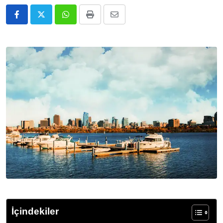
Whatsapp
Print
E-
Posta
ile
Paylaş
İçindekiler