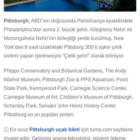
Pittsburgh
, ABD’nin doğusunda Pensilvanya eyaletindeki
Philadelphia’dan sonra 2. büyük şehri. Allegheny Nehri ile
Monongahela Nehri’nin birleştiği yerde kurulmuş. New
York’dan 6 saat uzaklıktaki Pittsburg 300’ü aşkın çelik
üretimi yapan işletmesiyle “Çelik şehri” olarak biliniyor.
Phipps Conservatory and Botanical Gardens, The Andy
Warhol Museum, Pittsburgh Zoo & PPG Aquarium, Point
State Park, Kennywood Park, Carnegie Science Center,
Carnegie Museum of Art, Children’s Museum of Pittsburgh,
Schenley Park, Senator John Heinz History Center
Pittsbhurg’un en popüler yerleri.
ⓘ En ucuz
Pittsburgh uçak bileti
için turna.com sayfasını
ziyaret edin. Gelişmiş arama teknolojisi, güvenli ödeme,