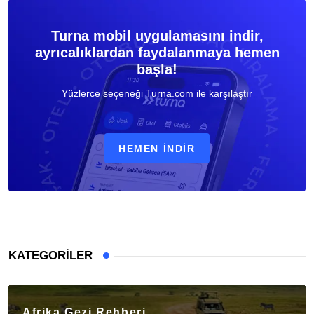
Turna mobil uygulamasını indir,
ayrıcalıklardan faydalanmaya hemen
başla!
Yüzlerce seçeneği Turna.com ile karşılaştır
HEMEN İNDIR
KATEGORILER
Afrika Gezi Rehberi