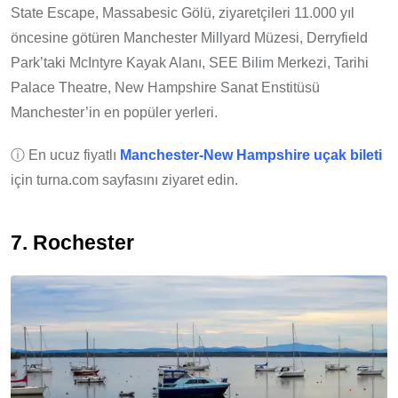
State Escape, Massabesic Gölü, ziyaretçileri 11.000 yıl
öncesine götüren Manchester Millyard Müzesi, Derryfield
Park’taki McIntyre Kayak Alanı, SEE Bilim Merkezi, Tarihi
Palace Theatre, New Hampshire Sanat Enstitüsü
Manchester’in en popüler yerleri.
ⓘ En ucuz fiyatlı
Manchester-New Hampshire
uçak bileti
için turna.com sayfasını ziyaret edin.
7. Rochester