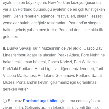
eyaletinin en büyük şehri. New York’un kuzeydoğusunda
yer alan Portland bulunduğu eyaletin de en çok turist çeken
şehri. Deniz fenerleri, eğlenceli festivalleri, plajları, lezzetli
yemekler bulabileceğiniz restoranları, Potrland’ın simgesi
haline gelmiş yaban mersini ise Portland denilince akla ilk
gelenler.
II. Dünya Savaşı Tarih Müzesi’nin de yer aldığı Casco Bay
Lines feribotu adası ile ulaşılan Peaks Adası, Fore Nehri’ne
bakan eski liman bölgesi, Casco Körfezi, Fort Williams
Park’taki Portland Head Light ve diğer deniz fenerleri, Tarihi
Victoria Malikanesi, Portaland Gözlemevi, Portland Sanat
Müzesi Portaland’ın keyfini çıkarmanız için uğranılması
gereken yerler.
ⓘ En ucuz
Portland uçak bileti
için turna.com sayfasını
ziyaret edin. Gelişmiş arama teknolojisi, güvenli ödeme,