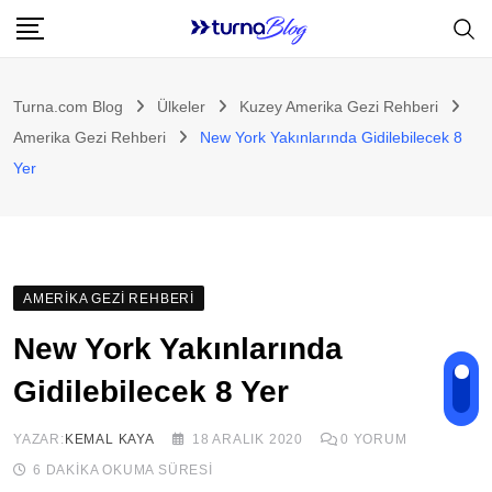
Skip
to
content
Turna.com Blog
Ülkeler
Kuzey Amerika Gezi Rehberi
Amerika Gezi Rehberi
New York Yakınlarında Gidilebilecek 8
Yer
AMERIKA GEZI REHBERI
New York Yakınlarında
Gidilebilecek 8 Yer
YAZAR:
KEMAL KAYA
18 ARALIK 2020
0
YORUM
6 DAKIKA OKUMA SÜRESI