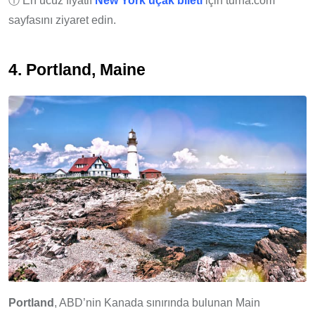
ⓘ En ucuz fiyatlı
New York uçak bileti
için turna.com
sayfasını ziyaret edin.
4. Portland, Maine
Portland
, ABD’nin Kanada sınırında bulunan Main