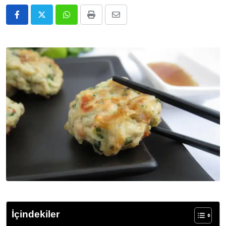
Whatsapp
Print
E-
Posta
ile
Paylaş
İçindekiler