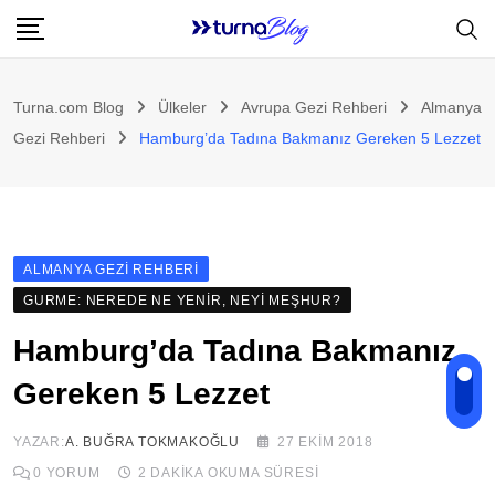
Skip
to
content
Turna.com Blog
Ülkeler
Avrupa Gezi Rehberi
Almanya
Gezi Rehberi
Hamburg’da Tadına Bakmanız Gereken 5 Lezzet
ALMANYA GEZI REHBERI
GURME: NEREDE NE YENIR, NEYI MEŞHUR?
Hamburg’da Tadına Bakmanız
Gereken 5 Lezzet
YAZAR:
A. BUĞRA TOKMAKOĞLU
27 EKIM 2018
0
YORUM
2 DAKIKA OKUMA SÜRESI