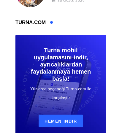
30 OCAK 2026
TURNA.COM
Turna mobil
uygulamasını indir,
ayrıcalıklardan
faydalanmaya hemen
başla!
Yüzlerce seçeneği Turna.com ile
karşılaştır
HEMEN İNDIR