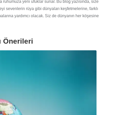
a ruhumuza yeni ufuklar sunar. Bu blog yazısında, size
i sevenlerin rüya gibi dünyaları keşfetmelerine, farklı
malarına yardımcı olacak. Siz de dünyanın her köşesine
ı Önerileri