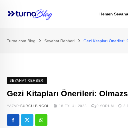
Skip
to
Hemen Seyaha
content
Turna.com Blog
Seyahat Rehberi
Gezi Kitapları Önerileri
SEYAHAT REHBERI
Gezi Kitapları Önerileri: Olmaz
YAZAR:
BURCU BINGÖL
18 EYLÜL 2023
0
YORUM
3
Whatsapp