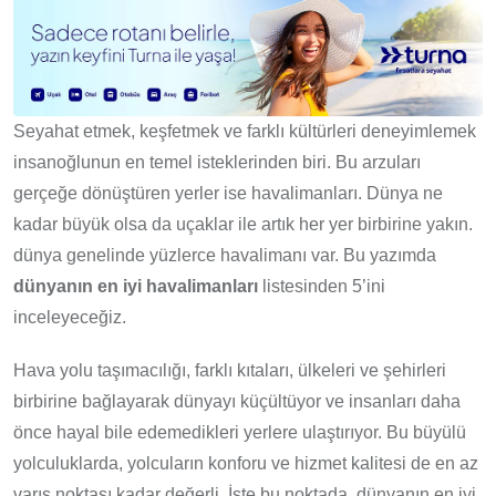
Seyahat etmek, keşfetmek ve farklı kültürleri deneyimlemek
insanoğlunun en temel isteklerinden biri. Bu arzuları
gerçeğe dönüştüren yerler ise havalimanları. Dünya ne
kadar büyük olsa da uçaklar ile artık her yer birbirine yakın.
dünya genelinde yüzlerce havalimanı var. Bu yazımda
dünyanın en iyi havalimanları
listesinden 5’ini
inceleyeceğiz.
Hava yolu taşımacılığı, farklı kıtaları, ülkeleri ve şehirleri
birbirine bağlayarak dünyayı küçültüyor ve insanları daha
önce hayal bile edemedikleri yerlere ulaştırıyor. Bu büyülü
yolculuklarda, yolcuların konforu ve hizmet kalitesi de en az
varış noktası kadar değerli. İşte bu noktada, dünyanın en iyi