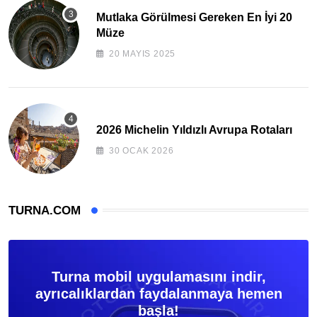
Mutlaka Görülmesi Gereken En İyi 20
Müze
20 MAYIS 2025
2026 Michelin Yıldızlı Avrupa Rotaları
30 OCAK 2026
TURNA.COM
Turna mobil uygulamasını indir,
ayrıcalıklardan faydalanmaya hemen
başla!