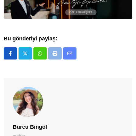
Bu gönderiyi paylaş:
Whatsapp
Print
E-
Posta
ile
Paylaş
Burcu Bingöl
author