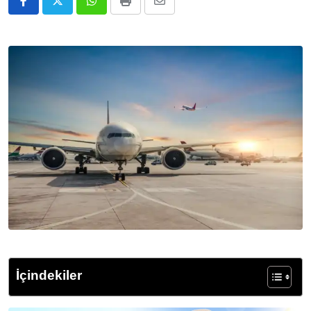
Whatsapp
Print
E-
Posta
ile
Paylaş
İçindekiler