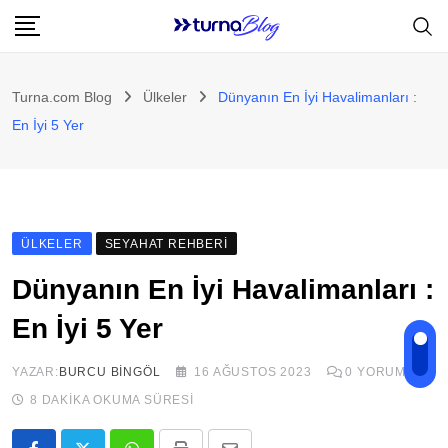
Skip
to
content
Turna.com Blog
Ülkeler
Dünyanın En İyi Havalimanları :
En İyi 5 Yer
ÜLKELER
SEYAHAT REHBERI
Dünyanın En İyi Havalimanları :
En İyi 5 Yer
YAZAR:
BURCU BINGÖL
16 AĞUSTOS 2023
0
YORUM
8 DAKIKA OKUMA SÜRESI